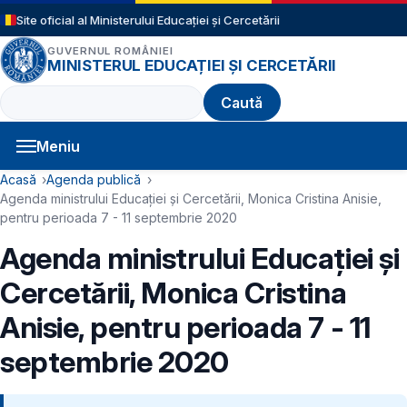
Sari la conținutul principal
Site oficial al Ministerului Educației și Cercetării
GUVERNUL ROMÂNIEI
MINISTERUL EDUCAȚIEI ȘI CERCETĂRII
Caută
Meniu
Navigație principală
Cale de navigare
Acasă
Agenda publică
Agenda ministrului Educației și Cercetării, Monica Cristina Anisie,
pentru perioada 7 - 11 septembrie 2020
Agenda ministrului Educației și
Cercetării, Monica Cristina
Anisie, pentru perioada 7 - 11
septembrie 2020