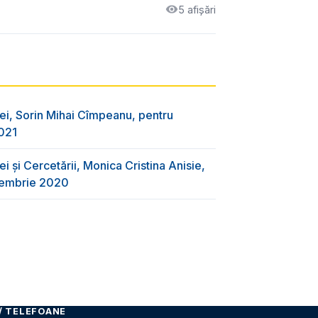
5 afișări
ei, Sorin Mihai Cîmpeanu, pentru
2021
i și Cercetării, Monica Cristina Anisie,
ecembrie 2020
/ TELEFOANE