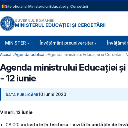
Sari la conținutul principal
Site oficial al Ministerului Educației și Cercetării
GUVERNUL ROMÂNIEI
MINISTERUL EDUCAȚIEI ȘI CERCETĂRII
Navigație principală
MINISTER
Învăţământ preuniversitar
Învățămân
Cale de navigare
Acasă
Agenda publică
Agenda ministrului Educației și Cercetării, 
Agenda ministrului Educației și
- 12 iunie
10 iunie 2020
DATA PUBLICĂRII
Vineri, 12 iunie
08:00:
activitate în teritoriu - vizită în unitățile de în