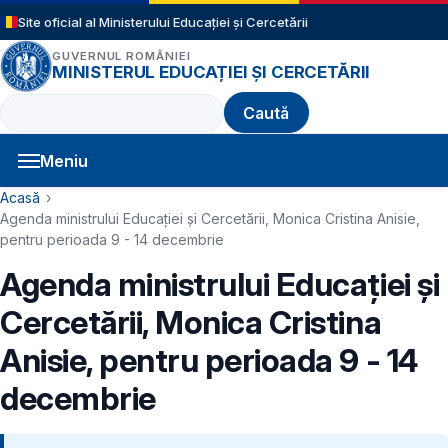
Sari la conținutul principal
Site oficial al Ministerului Educației și Cercetării
GUVERNUL ROMÂNIEI
MINISTERUL EDUCAȚIEI ȘI CERCETĂRII
Caută
Meniu
Navigație principală
Cale de navigare
Acasă
Agenda ministrului Educației și Cercetării, Monica Cristina Anisie,
pentru perioada 9 - 14 decembrie
Agenda ministrului Educației și
Cercetării, Monica Cristina
Anisie, pentru perioada 9 - 14
decembrie