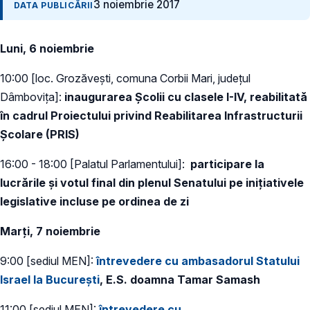
3 noiembrie 2017
DATA PUBLICĂRII
Luni, 6 noiembrie
10:00 [loc. Grozăvești, comuna Corbii Mari, județul
Dâmbovița]:
inaugurarea Școlii cu clasele I-IV, reabilitată
în cadrul Proiectului privind Reabilitarea Infrastructurii
Școlare (PRIS)
16:00 - 18:00 [Palatul Parlamentului]:
participare la
lucrările și votul final din plenul Senatului pe inițiativele
legislative incluse pe ordinea de zi
Marți, 7 noiembrie
9:00 [sediul MEN]:
întrevedere cu ambasadorul Statului
Israel la București
, E.S. doamna Tamar Samash
11:00 [sediul MEN]:
întrevedere cu