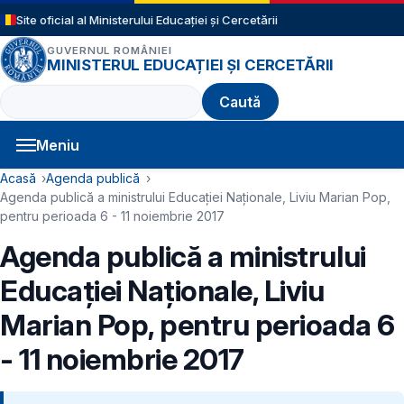
Sari la conținutul principal
Site oficial al Ministerului Educației și Cercetării
GUVERNUL ROMÂNIEI
MINISTERUL EDUCAȚIEI ȘI CERCETĂRII
Caută
Meniu
Navigație principală
Cale de navigare
Acasă
Agenda publică
Agenda publică a ministrului Educației Naționale, Liviu Marian Pop,
pentru perioada 6 - 11 noiembrie 2017
Agenda publică a ministrului
Educației Naționale, Liviu
Marian Pop, pentru perioada 6
- 11 noiembrie 2017