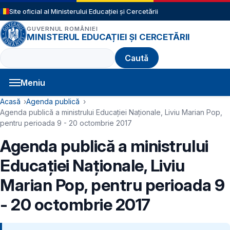
Sari la conținutul principal
Site oficial al Ministerului Educației și Cercetării
GUVERNUL ROMÂNIEI
MINISTERUL EDUCAȚIEI ȘI CERCETĂRII
Caută
Meniu
Navigație principală
Cale de navigare
Acasă
Agenda publică
Agenda publică a ministrului Educației Naționale, Liviu Marian Pop,
pentru perioada 9 - 20 octombrie 2017
Agenda publică a ministrului
Educației Naționale, Liviu
Marian Pop, pentru perioada 9
- 20 octombrie 2017