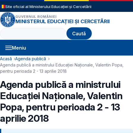
Sari la conținutul principal
Site oficial al Ministerului Educației și Cercetării
GUVERNUL ROMÂNIEI
MINISTERUL EDUCAȚIEI ȘI CERCETĂRII
Caută
Meniu
Navigație principală
Cale de navigare
Acasă
Agenda publică
Agenda publică a ministrului Educației Naționale, Valentin Popa,
pentru perioada 2 - 13 aprilie 2018
Agenda publică a ministrului
Educației Naționale, Valentin
Popa, pentru perioada 2 - 13
aprilie 2018