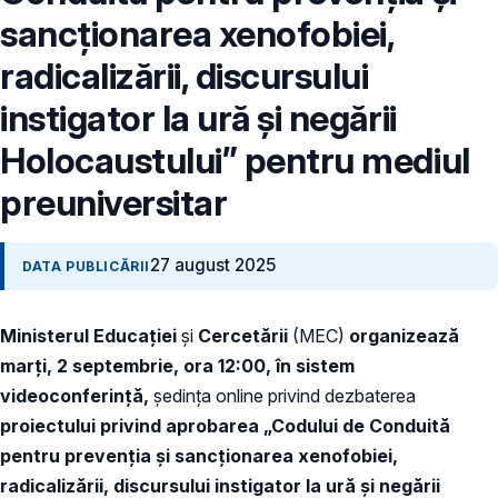
sancționarea xenofobiei,
radicalizării, discursului
instigator la ură și negării
Holocaustului” pentru mediul
preuniversitar
27 august 2025
DATA PUBLICĂRII
Ministerul Educației
și
Cercetării
(MEC)
organizează
mar
ți
, 2 septembrie, ora 12:00,
în sistem
videoconferință,
ședința online privind dezbaterea
proiectului privind aprobarea
„Codului de Conduită
pentru prevenția și sancționarea xenofobiei,
radicalizării, discursului instigator la ură și negării