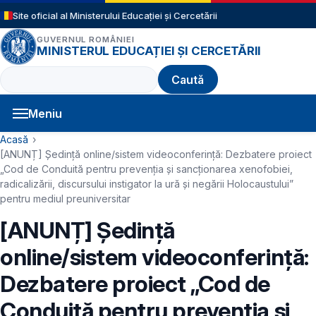
Sari la conținutul principal
Site oficial al Ministerului Educației și Cercetării
GUVERNUL ROMÂNIEI
MINISTERUL EDUCAȚIEI ȘI CERCETĂRII
Caută
Meniu
Navigație principală
Cale de navigare
Acasă
[ANUNȚ] Ședință online/sistem videoconferință: Dezbatere proiect
„Cod de Conduită pentru prevenția și sancționarea xenofobiei,
radicalizării, discursului instigator la ură și negării Holocaustului”
pentru mediul preuniversitar
[ANUNȚ] Ședință
online/sistem videoconferință:
Dezbatere proiect „Cod de
Conduită pentru prevenția și