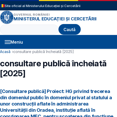
Sari la conținutul principal
Site oficial al Ministerului Educației și Cercetării
GUVERNUL ROMÂNIEI
MINISTERUL EDUCAȚIEI ȘI CERCETĂRII
Caută
Meniu
Navigație principală
Cale de navigare
Acasă
consultare publică încheiată [2025]
consultare publică încheiată
[2025]
[Consultare publică] Proiect: HG privind trecerea
din domeniul public în domeniul privat al statului a
unor construcții aflate în administrarea
Universității din Oradea, instituție aflată în
coordonarea MEC, pentru scoaterea din funcțiune