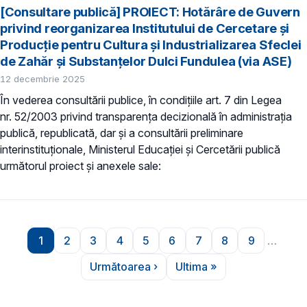
[Consultare publică] PROIECT: Hotărâre de Guvern
privind reorganizarea Institutului de Cercetare şi
Producţie pentru Cultura şi Industrializarea Sfeclei
de Zahăr şi Substanţelor Dulci Fundulea (via ASE)
12 decembrie 2025
În vederea consultării publice, în condiţiile art. 7 din Legea
nr. 52/2003 privind transparenţa decizională în administraţia
publică, republicată, dar și a consultării preliminare
interinstituționale, Ministerul Educaţiei și Cercetării publică
următorul proiect și anexele sale:
Paginare
1
2
3
4
5
6
7
8
9
…
Pagina
Pagina
Pagina
Pagina
Pagina
Pagina
Pagina
Pagina
Pagina
Următoarea ›
Ultima »
Pagina următoare
Ultima pagină