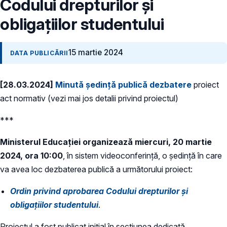
Codului drepturilor şi
obligaţiilor studentului
15 martie 2024
DATA PUBLICĂRII
[28.03.2024]
Minută ședință publică dezbatere
proiect
act normativ (vezi mai jos detalii privind proiectul)
***
Ministerul Educației organizează miercuri, 20 martie
2024, ora 10:00
, în sistem videoconferință, o ședință în care
va avea loc dezbaterea publică a următorului proiect:
Ordin privind aprobarea Codului drepturilor şi
obligaţiilor studentului
.
Proiectul a fost publicat inițial în secțiunea dedicată