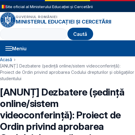
Sari la conținutul principal
Site oficial al Ministerului Educației și Cercetării
GUVERNUL ROMÂNIEI
MINISTERUL EDUCAȚIEI ȘI CERCETĂRII
Caută
Meniu
Navigație principală
Cale de navigare
Acasă
[ANUNȚ] Dezbatere (ședință online/sistem videoconferință):
Proiect de Ordin privind aprobarea Codului drepturilor şi obligaţiilor
studentului
[ANUNȚ] Dezbatere (ședință
online/sistem
videoconferință): Proiect de
Ordin privind aprobarea