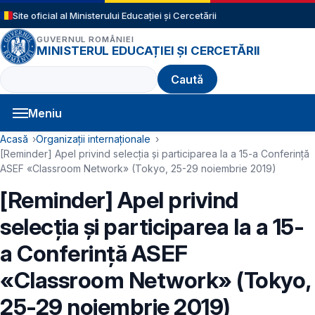
Sari la conținutul principal
Site oficial al Ministerului Educației și Cercetării
GUVERNUL ROMÂNIEI
MINISTERUL EDUCAȚIEI ȘI CERCETĂRII
Caută
Meniu
Navigație principală
Cale de navigare
Acasă
Organizații internaționale
[Reminder] Apel privind selecția și participarea la a 15-a Conferință
ASEF «Classroom Network» (Tokyo, 25-29 noiembrie 2019)
[Reminder] Apel privind
selecția și participarea la a 15-
a Conferință ASEF
«Classroom Network» (Tokyo,
25-29 noiembrie 2019)