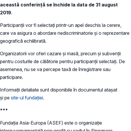
această conferință se închide la data de 31 august
2019
.
Participanții vor fi selectați printr-un apel deschis la cerere,
care va asigura o abordare nediscriminatorie și o reprezentare
geografică echilibrată.
Organizatorii vor oferi cazare și masă, precum și subvenții
pentru costurile de călătorie pentru participanții selectați. De
asemenea, nu se va percepe taxă de înregistrare sau
participare.
Informații detaliate sunt disponibile în documentul atașat
și pe
site-ul fundației
.
***
Fundația Asia-Europa (ASEF) este o organizație
interguvernamentală non-profit cu sediul în Singapore,