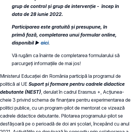
grup de control și grup de intervenție - încep în
data de 28 iunie 2022.
Participarea este gratuită și presupune, în
primă fază, completarea unui formular online,
disponibil
►
aici
.
Vă rugăm ca înainte de completarea formularului să
parcurgeți informațiile de mai jos!
Ministerul Educației din România participă la programul de
politică al UE
Suport și formare pentru cadrele didactice
debutante (NEST)
, derulat în cadrul Erasmus +, Acțiunea-
cheie 3 privind schema de finanțare pentru experimentarea de
politici publice, cu un program-pilot de mentorat ce vizează
cadrele didactice debutante. Pilotarea programului-pilot se
desfășoară pe o perioadă de doi ani școlari, începând cu anul
2021. Activitățile se derulează în consorțiu prin colaborarea a