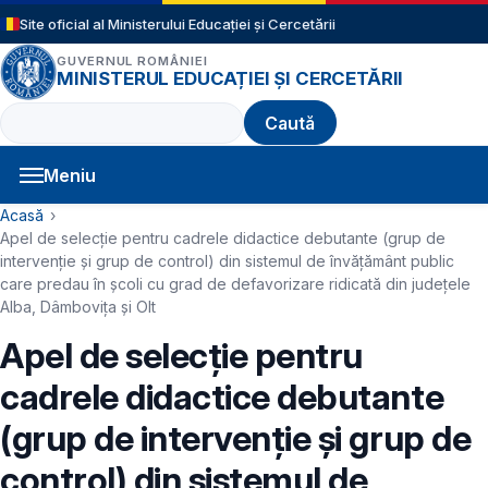
Sari la conținutul principal
Site oficial al Ministerului Educației și Cercetării
GUVERNUL ROMÂNIEI
MINISTERUL EDUCAȚIEI ȘI CERCETĂRII
Caută
Meniu
Navigație principală
Cale de navigare
Acasă
Apel de selecție pentru cadrele didactice debutante (grup de
intervenție și grup de control) din sistemul de învățământ public
care predau în școli cu grad de defavorizare ridicată din judeţele
Alba, Dâmbovița şi Olt
Apel de selecție pentru
cadrele didactice debutante
(grup de intervenție și grup de
control) din sistemul de