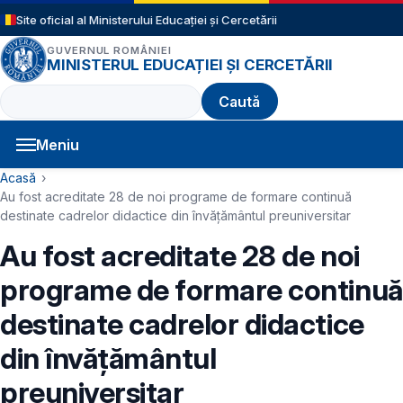
Sari la conținutul principal
Site oficial al Ministerului Educației și Cercetării
GUVERNUL ROMÂNIEI
MINISTERUL EDUCAȚIEI ȘI CERCETĂRII
Caută
Meniu
Navigație principală
Cale de navigare
Acasă
Au fost acreditate 28 de noi programe de formare continuă
destinate cadrelor didactice din învățământul preuniversitar
Au fost acreditate 28 de noi
programe de formare continuă
destinate cadrelor didactice
din învățământul
preuniversitar