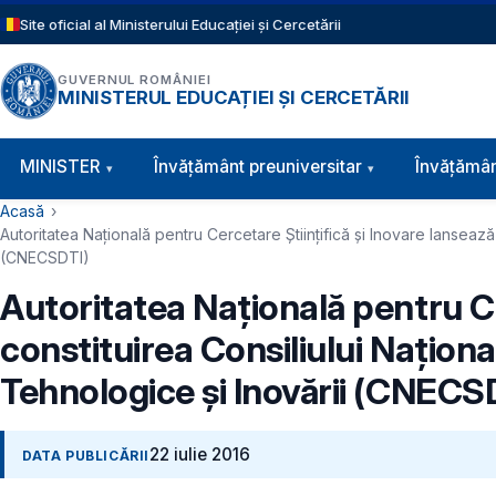
Sari la conținutul principal
Site oficial al Ministerului Educației și Cercetării
GUVERNUL ROMÂNIEI
MINISTERUL EDUCAȚIEI ȘI CERCETĂRII
Navigație principală
MINISTER
Învăţământ preuniversitar
Învățămân
Cale de navigare
Acasă
Autoritatea Naţională pentru Cercetare Ştiinţifică şi Inovare lansează 
(CNECSDTI)
Autoritatea Naţională pentru Ce
constituirea Consiliului Naţional
Tehnologice şi Inovării (CNECS
22 iulie 2016
DATA PUBLICĂRII