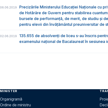
Precizările Ministerului Educației Naționale cu pri
06.06.2019
de Hotărâre de Guvern pentru stabilirea cuantum
bursele de performanță, de merit, de studiu și de
pentru elevii din învățământul preuniversitar de s
135.655 de absolvenţi de liceu s-au înscris pentr
02.06.2019
examenului naţional de Bacalaureat în sesiunea i
MINISTER
TRA
Organigramă
Proi
Ordine de ministru
Decla