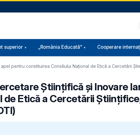
t superior
„România Educată”
Cooperare internaț
apel pentru constituirea Consiliului Naţional de Etică a Cercetării Ştii
rcetare Ştiinţifică şi Inovare l
 de Etică a Cercetării Ştiinţifice
DTI)