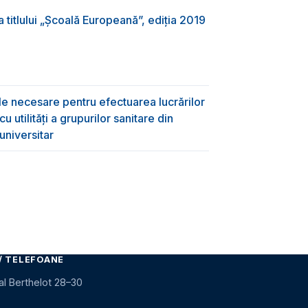
 titlului „Şcoală Europeană”, ediția 2019
ile necesare pentru efectuarea lucrărilor
 utilități a grupurilor sanitare din
universitar
/ TELEFOANE
al Berthelot 28–30