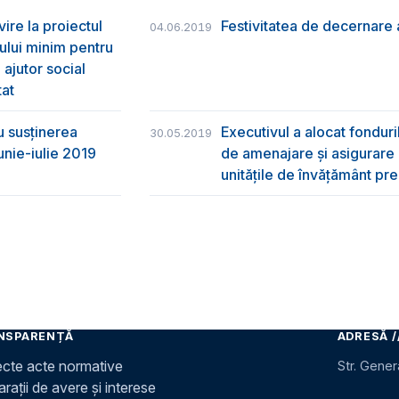
vire la proiectul
Festivitatea de decernare a
04.06.2019
ului minim pentru
 ajutor social
tat
u susţinerea
Executivul a alocat fondur
30.05.2019
unie-iulie 2019
de amenajare și asigurare cu
unitățile de învățământ pre
NSPARENȚĂ
ADRESĂ /
ecte acte normative
Str. Gener
rații de avere și interese