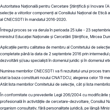
Autoritatea Naţională pentru Cercetare Ştiinţifică şi Inovare (A
selecţie a viitorilor componenţi ai Consiliului Naţional de Etică
al CNECSDTI în mandatul 2016-2020.
Întregul proces se va derula în perioada 25 iulie - 23 septemb
ministrul Educaţiei Naţionale şi Cercetării Ştiinţifice, Mircea Du
Aplicaţiile pentru calitatea de membru al Comitetului de selecţ
completate până la data de 2 septembrie 2016 prin intermediul
dezvoltării şi/sau specialişti în domeniul juridic şi în domeniul etic
Numirea membrilor CNECSDTI va fi rezultatul unui proces transpar
stat la baza constituirii noului CNATDCU, alegerea celor 19 memb
Atât lista membrilor Comitetului de selecţie, cât şi lista membr
În conformitate cu prevederile Legii 206/2004 cu modificările și
profesională în activităţile de cercetare-dezvoltare, Consiliul 
organism consultativ, fără personalitate juridică, pe lângă Mini