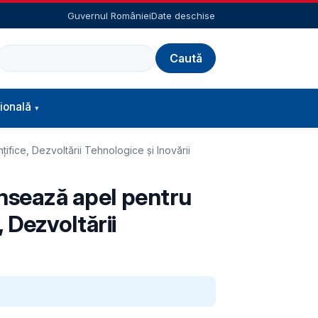
Guvernul României
Date deschise
Caută
ională
nţifice, Dezvoltării Tehnologice şi Inovării
ansează apel pentru
, Dezvoltării