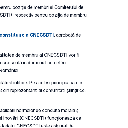
entru poziţia de membri ai Comitetului de
NECSDTI), respectiv pentru poziţia de membru
 constituire a CNECSDTI
, aprobată de
u calitatea de membru al CNECSDTI vor fi
 recunoscută în domeniul cercetării
a României.
i ştiinţifice. Pe acelaşi principiu care a
n reprezentanţi ai comunităţii ştiinţifice.
 aplicării normelor de conduită morală şi
ce şi Inovării (CNECSDTI) funcționează ca
cretariatul CNECSDTI este asigurat de