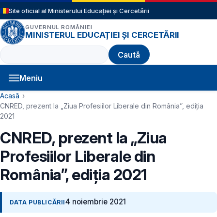
Sari la conținutul principal
Site oficial al Ministerului Educației și Cercetării
GUVERNUL ROMÂNIEI
MINISTERUL EDUCAȚIEI ȘI CERCETĂRII
Caută
Meniu
Navigație principală
Cale de navigare
Acasă
CNRED, prezent la „Ziua Profesiilor Liberale din România”, ediția
2021
CNRED, prezent la „Ziua
Profesiilor Liberale din
România”, ediția 2021
4 noiembrie 2021
DATA PUBLICĂRII