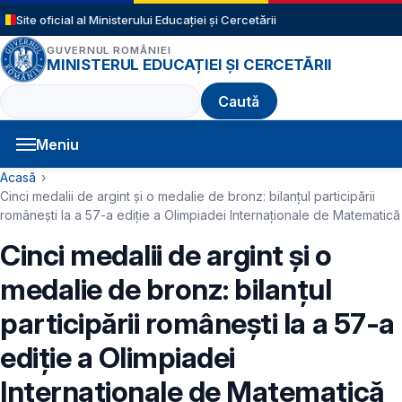
Sari la conținutul principal
Site oficial al Ministerului Educației și Cercetării
GUVERNUL ROMÂNIEI
MINISTERUL EDUCAȚIEI ȘI CERCETĂRII
Caută
Meniu
Navigație principală
Cale de navigare
Acasă
Cinci medalii de argint şi o medalie de bronz: bilanţul participării
româneşti la a 57-a ediţie a Olimpiadei Internaţionale de Matematică
Cinci medalii de argint şi o
medalie de bronz: bilanţul
participării româneşti la a 57-a
ediţie a Olimpiadei
Internaţionale de Matematică