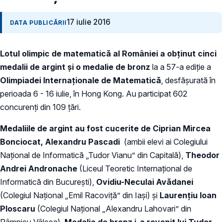
17 iulie 2016
DATA PUBLICĂRII
Lotul olimpic de matematică al României a obţinut cinci
medalii de argint şi o medalie de bronz
la a 57-a ediţie a
Olimpiadei Internaţionale de Matematică
, desfăşurată în
perioada 6 - 16 iulie, în Hong Kong. Au participat 602
concurenţi din 109 ţări.
Medaliile de argint au fost cucerite de
Ciprian Mircea
Bonciocat
,
Alexandru Pascadi
(ambii elevi ai Colegiului
Naţional de Informatică „Tudor Vianu” din Capitală),
Theodor
Andrei Andronache
(Liceul Teoretic Internaţional de
Informatică din Bucureşti),
Ovidiu-Neculai Avădanei
(Colegiul Naţional „Emil Racoviţă” din Iaşi) şi
Laurenţiu Ioan
Ploscaru
(Colegiul Naţional „Alexandru Lahovari” din
Râmnicu Vâlcea).
Medalia de bronz i-a revenit lui Tudor