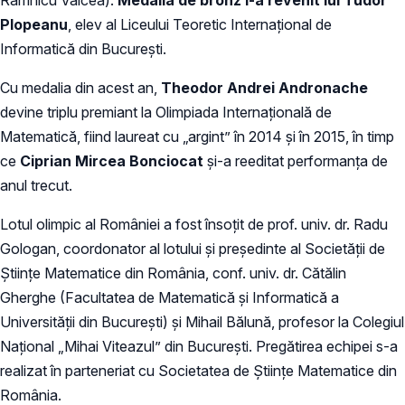
Plopeanu
, elev al Liceului Teoretic Internaţional de
Informatică din Bucureşti.
Cu medalia din acest an,
Theodor Andrei Andronache
devine triplu premiant la Olimpiada Internaţională de
Matematică, fiind laureat cu „argint” în 2014 şi în 2015, în timp
ce
Ciprian Mircea Bonciocat
şi-a reeditat performanţa de
anul trecut.
Lotul olimpic al României a fost însoţit de prof. univ. dr. Radu
Gologan, coordonator al lotului şi preşedinte al Societăţii de
Ştiinţe Matematice din România, conf. univ. dr. Cătălin
Gherghe (Facultatea de Matematică şi Informatică a
Universităţii din Bucureşti) şi Mihail Bălună, profesor la Colegiul
Naţional „Mihai Viteazul” din Bucureşti. Pregătirea echipei s-a
realizat în parteneriat cu Societatea de Ştiinţe Matematice din
România.