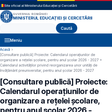
Sari la conținutul principal
Site oficial al Ministerului Educației și Cercetării
GUVERNUL ROMÂNIEI
MINISTERUL EDUCAȚIEI ȘI CERCETĂRII
Caută
Meniu
Navigație principală
Cale de navigare
Acasă
[Consultare publică] Proiecte: Calendarul operaţiunilor de
organizare a rețelei școlare, pentru anul şcolar 2026 - 2027 +
Calendarul activităților privind reorganizarea unor unități de
învățământ preuniversitar, pentru anul școlar 2026 - 2027
[Consultare publică] Proiecte:
Calendarul operaţiunilor de
organizare a rețelei școlare,
pentru anul şcolar 2026 -