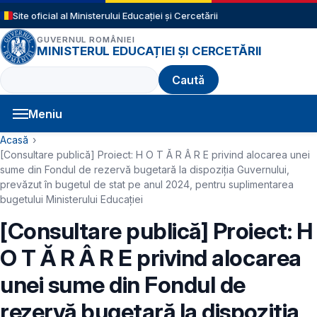
Sari la conținutul principal
Site oficial al Ministerului Educației și Cercetării
GUVERNUL ROMÂNIEI
MINISTERUL EDUCAȚIEI ȘI CERCETĂRII
Caută
Meniu
Navigație principală
Cale de navigare
Acasă
[Consultare publică] Proiect: H O T Ă R Â R E privind alocarea unei
sume din Fondul de rezervă bugetară la dispoziția Guvernului,
prevăzut în bugetul de stat pe anul 2024, pentru suplimentarea
bugetului Ministerului Educației
[Consultare publică] Proiect: H
O T Ă R Â R E privind alocarea
unei sume din Fondul de
rezervă bugetară la dispoziția