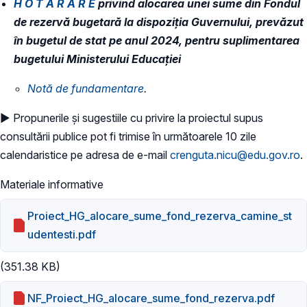
H O T Ă R Â R E
privind alocarea unei sume din Fondul
de rezervă bugetară la dispoziția Guvernului, prevăzut
în bugetul de stat pe anul 2024, pentru suplimentarea
bugetului Ministerului Educației
​Notă de fundamentare
.
► Propunerile și sugestiile cu privire la proiectul supus
consultării publice pot fi trimise în următoarele 10 zile
calendaristice pe adresa de e-mail
crenguta.nicu@edu.gov.ro
.
Materiale informative
Proiect_HG_alocare_sume_fond_rezerva_camine_st
udentesti.pdf
(351.38 KB)
NF_Proiect_HG_alocare_sume_fond_rezerva.pdf