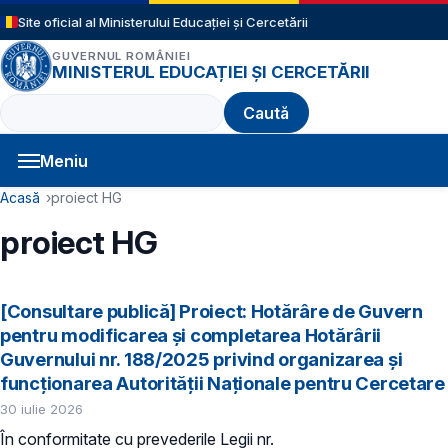
Sari la conținutul principal
Site oficial al Ministerului Educației și Cercetării
GUVERNUL ROMÂNIEI
MINISTERUL EDUCAȚIEI ȘI CERCETĂRII
Caută
Meniu
Navigație principală
Cale de navigare
Acasă
proiect HG
proiect HG
[Consultare publică] Proiect: Hotărâre de Guvern
pentru modificarea și completarea Hotărârii
Guvernului nr. 188/2025 privind organizarea şi
funcţionarea Autorităţii Naţionale pentru Cercetare
30 iulie 2026
În conformitate cu prevederile
Legii nr.