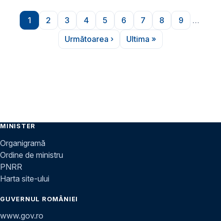
Paginare
1
2
3
4
5
6
7
8
9
…
Pagina
Pagina
Pagina
Pagina
Pagina
Pagina
Pagina
Pagina
Pagina
Următoarea ›
Ultima »
Pagina următoare
Ultima pagină
MINISTER
Organigramă
Ordine de ministru
PNRR
Harta site-ului
GUVERNUL ROMÂNIEI
www.gov.ro