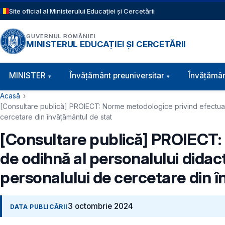
Sari la conținutul principal
Site oficial al Ministerului Educației și Cercetării
GUVERNUL ROMÂNIEI
MINISTERUL EDUCAȚIEI ȘI CERCETĂRII
Navigație principală
MINISTER
Învăţământ preuniversitar
Învățămân
Cale de navigare
Acasă
[Consultare publică] PROIECT: Norme metodologice privind efectuare
cercetare din învăţământul de stat
[Consultare publică] PROIECT:
de odihnă al personalului didact
personalului de cercetare din 
3 octombrie 2024
DATA PUBLICĂRII