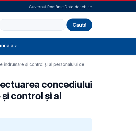
Guvernul României
Date deschise
Caută
ională
îndrumare și control și al personalului de
ectuarea concediului
i control și al