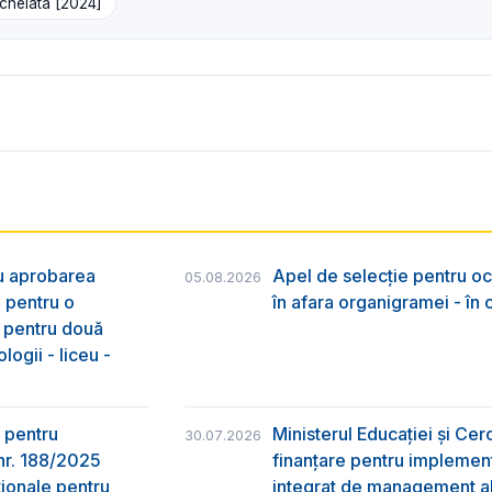
ncheiată [2024]
ru aprobarea
Apel de selecție pentru oc
05.08.2026
e pentru o
în afara organigramei - în
& pentru două
logii - liceu -
 pentru
Ministerul Educației și Ce
30.07.2026
nr. 188/2025
finanțare pentru implement
ţionale pentru
integrat de management al 