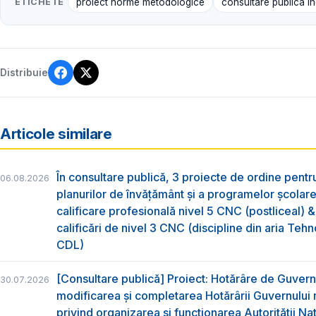
ETICHETE
proiect norme metodologice
consultare publică î
Distribuie
Articole similare
În consultare publică, 3 proiecte de ordine pent
06.08.2026
planurilor de învățământ și a programelor școlar
calificare profesională nivel 5 CNC (postliceal) 
calificări de nivel 3 CNC (discipline din aria Tehno
CDL)
[Consultare publică] Proiect: Hotărâre de Guvern
30.07.2026
modificarea și completarea Hotărârii Guvernului 
privind organizarea şi funcţionarea Autorităţii Na