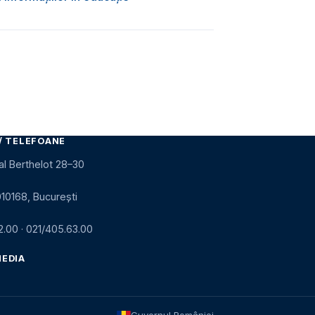
/ TELEFOANE
al Berthelot 28–30
010168, București
2.00
·
021/405.63.00
MEDIA
Guvernul României