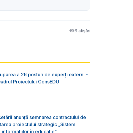
6 afișări
uparea a 26 posturi de experți externi -
 cadrul Proiectului ConsEDU
rcetării anunță semnarea contractului de
area proiectului strategic „Sistem
informațiilor în educație”