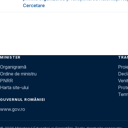
Cercetare
MINISTER
TRA
Organigramă
Proi
Ordine de ministru
Decla
PNRR
Venit
Harta site-ului
Prot
Terme
GUVERNUL ROMÂNIEI
www.gov.ro
© 2026 Ministerul Educației și Cercetării. Toate drepturile rezervate.