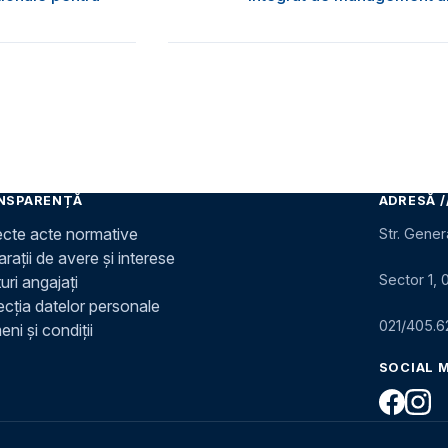
NSPARENȚĂ
ADRESĂ /
ecte acte normative
Str. Gener
rații de avere și interese
Sector 1, 
uri angajați
ecția datelor personale
021/405.6
ni și condiții
SOCIAL 