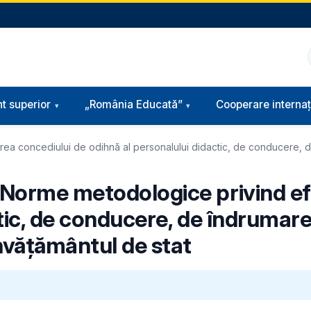
t superior
„România Educată”
Cooperare internaț
a concediului de odihnă al personalului didactic, de conducere, de 
 Norme metodologice privind ef
ic, de conducere, de îndrumare ș
învăţământul de stat