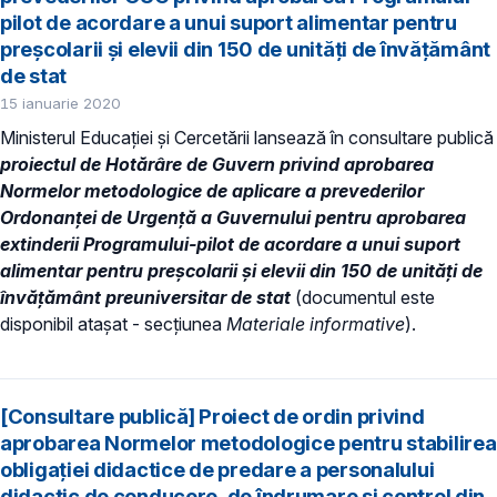
pilot de acordare a unui suport alimentar pentru
preșcolarii și elevii din 150 de unități de învățământ
de stat
15 ianuarie 2020
Ministerul Educației și Cercetării lansează în consultare publică
p
roiectul de Hotărâre de Guvern privind aprobarea
Normelor metodologice de aplicare a prevederilor
Ordonanței de Urgență a Guvernului pentru aprobarea
extinderii Programului-pilot de
acordare a unui suport
alimentar pentru preșcolarii și elevii din 150 de unităţi de
învățământ preuniversitar de stat
(documentul este
disponibil atașat - secțiunea
Materiale informative
).
[Consultare publică] Proiect de ordin privind
aprobarea Normelor metodologice pentru stabilirea
obligaţiei didactice de predare a personalului
didactic de conducere, de îndrumare și control din