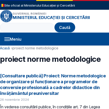
Sari la conținutul principal
Site oficial al Ministerului Educației și Cercetării
GUVERNUL ROMÂNIEI
MINISTERUL EDUCAȚIEI ȘI CERCETĂRII
Caută
Meniu
Navigație principală
Cale de navigare
Acasă
proiect norme metodologice
proiect norme metodologice
[Consultare publică] Proiect: Norme metodologice
de organizare şi funcționare a programelor de
conversie profesională a cadrelor didactice din
învățământul preuniversitar
26 noiembrie 2024
În vederea consultării publice, în condiţiile art. 7 din Legea