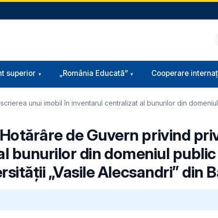
t superior
„România Educată”
Cooperare internaț
ierea unui imobil în inventarul centralizat al bunurilor din domeniul p
Hotărâre de Guvern privind priv
al bunurilor din domeniul public 
ității „Vasile Alecsandri” din Ba