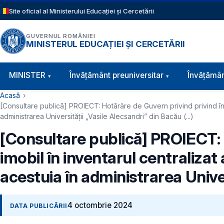
Sari la conținutul principal
Site oficial al Ministerului Educației și Cercetării
GUVERNUL ROMÂNIEI
MINISTERUL EDUCAȚIEI ȘI CERCETĂRII
Navigație principală
MINISTER
Învăţământ preuniversitar
Învățămân
Cale de navigare
Acasă
[Consultare publică] PROIECT: Hotărâre de Guvern privind privind înscr
administrarea Universității „Vasile Alecsandri” din Bacău (...)
[Consultare publică] PROIECT: 
imobil în inventarul centralizat 
acestuia în administrarea Univers
4 octombrie 2024
DATA PUBLICĂRII