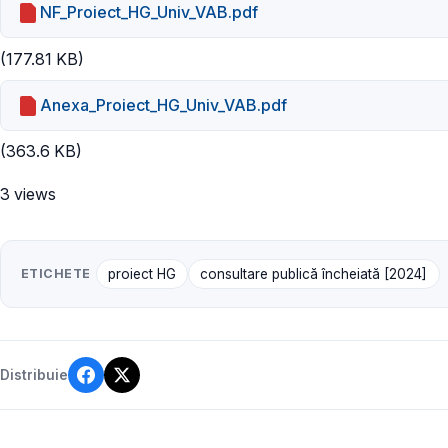
NF_Proiect_HG_Univ_VAB.pdf
(177.81 KB)
Anexa_Proiect_HG_Univ_VAB.pdf
(363.6 KB)
3 views
ETICHETE
proiect HG
consultare publică încheiată [2024]
Distribuie