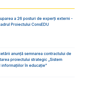
uparea a 26 posturi de experți externi -
 cadrul Proiectului ConsEDU
rcetării anunță semnarea contractului de
area proiectului strategic „Sistem
informațiilor în educație”