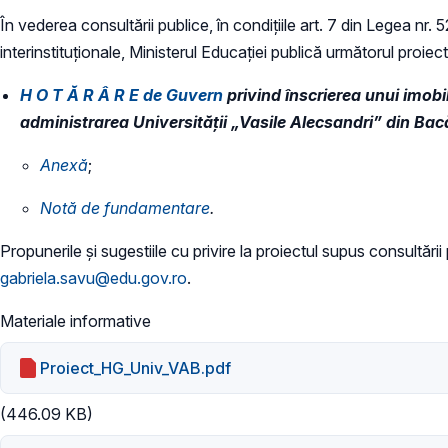
În vederea consultării publice, în condiţiile art. 7 din Legea nr.
interinstituționale, Ministerul Educaţiei publică următorul proiec
H O T Ă R Â R E​ de Guvern
privind înscrierea unui imobil
administrarea Universității „Vasile Alecsandri” din Bacă
Anexă
;
Notă de fundamentare
.
Propunerile și sugestiile cu privire la proiectul supus consultării
gabriela.savu@edu.gov.ro
.
Materiale informative
Proiect_HG_Univ_VAB.pdf
(446.09 KB)