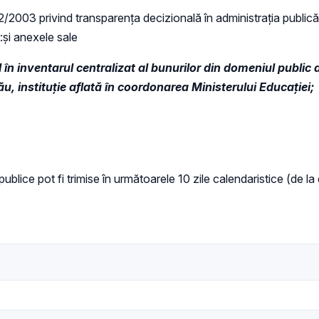
 52/2003 privind transparenţa decizională în administraţia publică,
t:și anexele sale
 în inventarul centralizat al bunurilor din domeniul public a
u, instituție aflată în coordonarea Ministerului Educației
;
 publice pot fi trimise în următoarele 10 zile calendaristice (de l