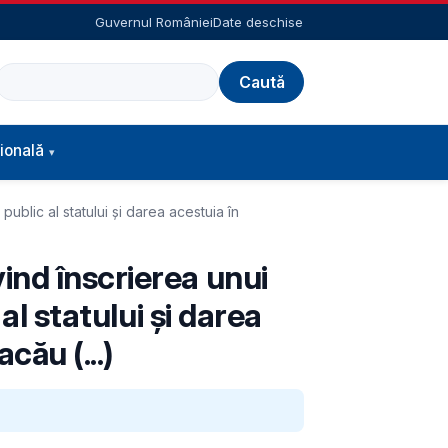
Guvernul României
Date deschise
Caută
ională
ublic al statului și darea acestuia în
ind înscrierea unui
al statului și darea
cău (...)