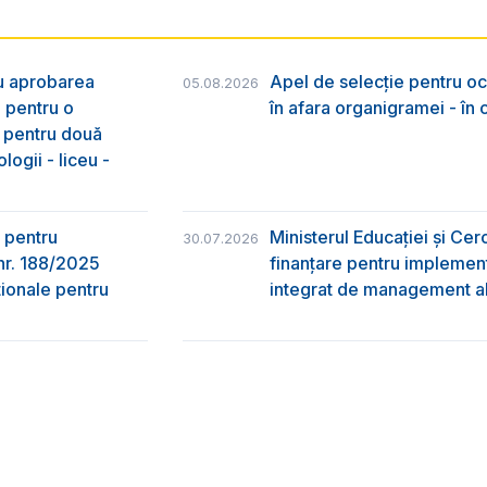
ru aprobarea
Apel de selecție pentru oc
05.08.2026
e pentru o
în afara organigramei - în
& pentru două
logii - liceu -
 pentru
Ministerul Educației și Ce
30.07.2026
nr. 188/2025
finanțare pentru implement
ţionale pentru
integrat de management al 