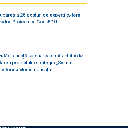
uparea a 26 posturi de experți externi -
 cadrul Proiectului ConsEDU
rcetării anunță semnarea contractului de
area proiectului strategic „Sistem
informațiilor în educație”