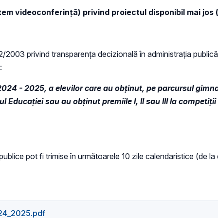
em videoconferință) privind proiectul disponibil mai jos (
 52/2003 privind transparenţa decizională în administraţia publică,
:
 2024 - 2025, a elevilor care au obținut, pe parcursul gimna
l Educației sau au obținut premiile I, II sau III la competiț
 publice pot fi trimise în următoarele 10 zile calendaristice (de l
024_2025.pdf