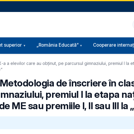
t superior
„România Educată”
Cooperare internaț
a a elevilor care au obținut, pe parcursul gimnaziului, premiul I la 
e”
etodologia de înscriere în clasa
mnaziului, premiul I la etapa na
e ME sau premiile I, II sau III la