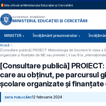
Sari la conținutul principal
Site oficial al Ministerului Educației și Cercetării
GUVERNUL ROMÂNIEI
MINISTERUL EDUCAȚIEI ȘI CERCETĂRII
Navigație principală
MINISTER
Învăţământ preuniversitar
Învățămân
Cale de navigare
Acasă
[Consultare publică] PROIECT: Metodologia de înscriere în clasa a IX-
organizate și finanțate de ME sau premiile I, II sau III la „internațional
[Consultare publică] PROIECT: M
care au obținut, pe parcursul gi
școlare organizate și finanțate d
12 februarie 2024
DATA PUBLICĂRII