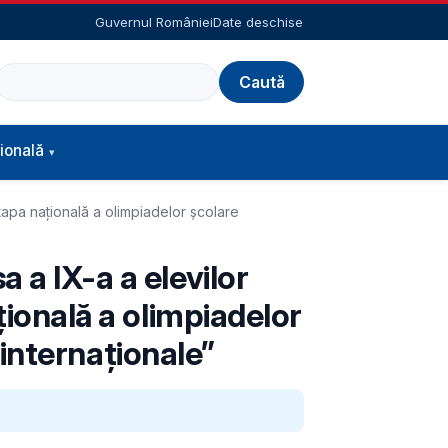
Guvernul României
Date deschise
Caută
ională
etapa națională a olimpiadelor școlare
 a IX-a a elevilor
țională a olimpiadelor
 „internaționale”