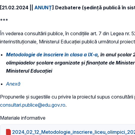
[21.02.2024 ||
ANUNȚ
]
Dezbatere (ședință publică în sist
***
În vederea consultării publice, în condiţiile art. 7 din Legea nr.
interinstituționale, Ministerul Educaţiei publică următorul proiect
Metodologie de înscriere în clasa a IX-a
, în anul școlar
olimpiadelor școlare organizate și finanțate de Ministeru
Ministerul Educației
Anexă
Propunerile și sugestiile cu privire la proiectul supus consultării
consultari.publice@edu.gov.ro
.
Materiale informative
2024_02_12_Metodologie_inscriere_liceu_olimpici_2