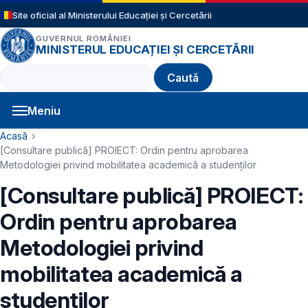
Sari la conținutul principal
Site oficial al Ministerului Educației și Cercetării
GUVERNUL ROMÂNIEI
MINISTERUL EDUCAȚIEI ȘI CERCETĂRII
Caută
Meniu
Navigație principală
Cale de navigare
Acasă
[Consultare publică] PROIECT: Ordin pentru aprobarea
Metodologiei privind mobilitatea academică a studenților
[Consultare publică] PROIECT:
Ordin pentru aprobarea
Metodologiei privind
mobilitatea academică a
studenților