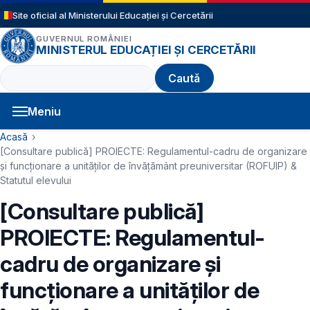
Sari la conținutul principal
Site oficial al Ministerului Educației și Cercetării
GUVERNUL ROMÂNIEI
MINISTERUL EDUCAȚIEI ȘI CERCETĂRII
Caută
Meniu
Navigație principală
Cale de navigare
Acasă
[Consultare publică] PROIECTE: Regulamentul-cadru de organizare
şi funcţionare a unităţilor de învăţământ preuniversitar (ROFUIP) &
Statutul elevului
[Consultare publică]
PROIECTE: Regulamentul-
cadru de organizare şi
funcţionare a unităţilor de