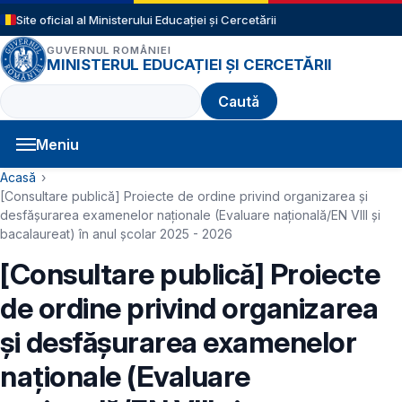
Sari la conținutul principal
Site oficial al Ministerului Educației și Cercetării
GUVERNUL ROMÂNIEI
MINISTERUL EDUCAȚIEI ȘI CERCETĂRII
Caută
Meniu
Navigație principală
Cale de navigare
Acasă
[Consultare publică] Proiecte de ordine privind organizarea și
desfășurarea examenelor naționale (Evaluare națională/EN VIII și
bacalaureat) în anul școlar 2025 - 2026
[Consultare publică] Proiecte
de ordine privind organizarea
și desfășurarea examenelor
naționale (Evaluare