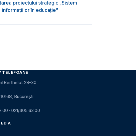
area proiectului strategic „Sistem
informațiilor în educație”
/ TELEFOANE
al Berthelot 28–30
010168, București
2.00
·
021/405.63.00
MEDIA