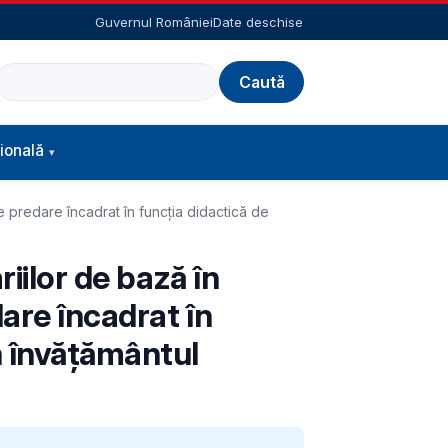
Guvernul României
Date deschise
Caută
ională
de predare încadrat în funcţia didactică de
iilor de bază în
dare încadrat în
n învăţământul