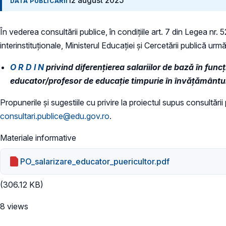
12 august 2025
DATA PUBLICĂRII
În vederea consultării publice, în condiţiile art. 7 din Legea nr.
interinstituționale, Ministerul Educaţiei și Cercetării publică urmă
O R D I N
privind diferențierea salariilor de bază în func
educator/profesor de educaţie timpurie în învăţământu
Propunerile și sugestiile cu privire la proiectul supus consultări
consultari.publice@edu.gov.ro
.
Materiale informative
PO_salarizare_educator_puericultor.pdf
(306.12 KB)
8 views