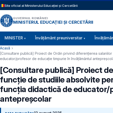
Sari la conținutul principal
Site oficial al Ministerului Educației și Cercetării
GUVERNUL ROMÂNIEI
MINISTERUL EDUCAȚIEI ȘI CERCETĂRII
Navigație principală
MINISTER
Învăţământ preuniversitar
Învățămân
Cale de navigare
Acasă
[Consultare publică] Proiect de Ordin privind diferențierea salariilo
educator/profesor de educaţie timpurie în învăţământul antepreşcol
[Consultare publică] Proiect de 
funcţie de studiile absolvite p
funcţia didactică de educator/
antepreşcolar