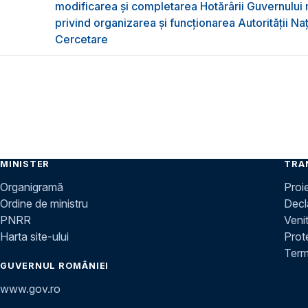
modificarea și completarea Hotărârii Guvernului 
privind organizarea şi funcţionarea Autorităţii Na
Cercetare
MINISTER
TRA
Organigramă
Proi
Ordine de ministru
Decla
PNRR
Venit
Harta site-ului
Prot
Terme
GUVERNUL ROMÂNIEI
www.gov.ro