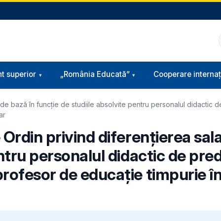
t superior
„România Educată”
Cooperare internaț
r de bază în funcţie de studiile absolvite pentru personalul didactic 
ar
Ordin privind diferențierea salar
entru personalul didactic de pre
profesor de educaţie timpurie î