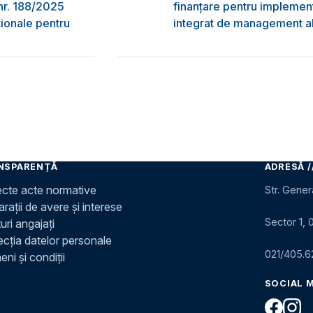
nr. 188/2025
finanțare pentru implement
ţionale pentru
integrat de management al 
NSPARENȚĂ
ADRESĂ /
ecte acte normative
Str. Gener
rații de avere și interese
Sector 1, 
uri angajați
ecția datelor personale
021/405.6
ni și condiții
SOCIAL 