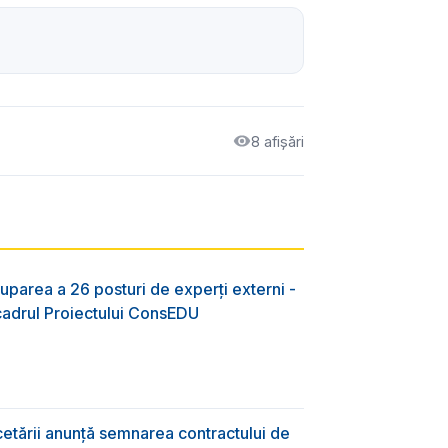
8 afișări
uparea a 26 posturi de experți externi -
 cadrul Proiectului ConsEDU
rcetării anunță semnarea contractului de