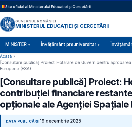
Sari la conținutul principal
Site oficial al Ministerului Educației și Cercetării
GUVERNUL ROMÂNIEI
MINISTERUL EDUCAȚIEI ȘI CERCETĂRII
Navigație principală
MINISTER
Învăţământ preuniversitar
Învățămân
Cale de navigare
Acasă
[Consultare publică] Proiect: Hotărâre de Guvern pentru aprobarea pl
Europene (ESA)
[Consultare publică] Proiect: 
contribuției financiare restan
opționale ale Agenției Spațial
19 decembrie 2025
DATA PUBLICĂRII