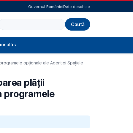
Guvernul României
Date deschise
Caută
ională
 programele opționale ale Agenției Spațiale
area plății
la programele