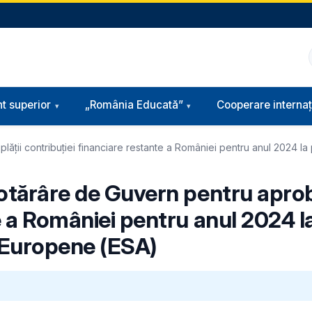
t superior
„România Educată”
Cooperare internaț
ății contribuției financiare restante a României pentru anul 2024 la
Hotărâre de Guvern pentru aprob
te a României pentru anul 2024 
e Europene (ESA)