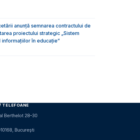
rcetării anunță semnarea contractului de
area proiectului strategic „Sistem
informațiilor în educație”
/ TELEFOANE
al Berthelot 28–30
010168, București