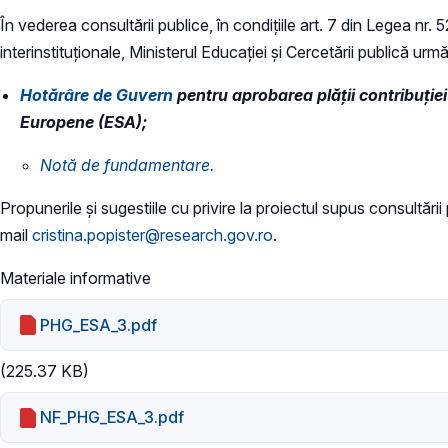
În vederea consultării publice, în condiţiile art. 7 din Legea nr.
interinstituționale, Ministerul Educaţiei și Cercetării publică urmă
Hotărâre de Guvern
pentru aprobarea plății contribuție
Europene (ESA);
Notă de fundamentare
.
Propunerile și sugestiile cu privire la proiectul supus consultări
mail
cristina.popister@research.gov.ro
.
Materiale informative
PHG_ESA_3.pdf
(225.37 KB)
NF_PHG_ESA_3.pdf