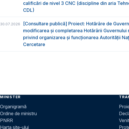
calificări de nivel 3 CNC (discipline din aria Tehno
CDL)
[Consultare publică] Proiect: Hotărâre de Guvern
30.07.2026
modificarea și completarea Hotărârii Guvernului 
privind organizarea şi funcţionarea Autorităţii Na
Cercetare
MINISTER
TRA
Organigramă
Proi
Ordine de ministru
Decla
PNRR
Venit
Harta site-ului
Prot