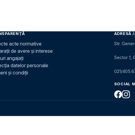
NSPARENȚĂ
ADRESĂ /
ecte acte normative
Str. Gener
rații de avere și interese
Sector 1, 
uri angajați
ecția datelor personale
021/405.6
ni și condiții
SOCIAL 