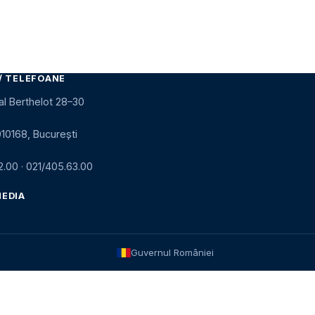
/ TELEFOANE
al Berthelot 28–30
010168, București
2.00
·
021/405.63.00
MEDIA
Guvernul României