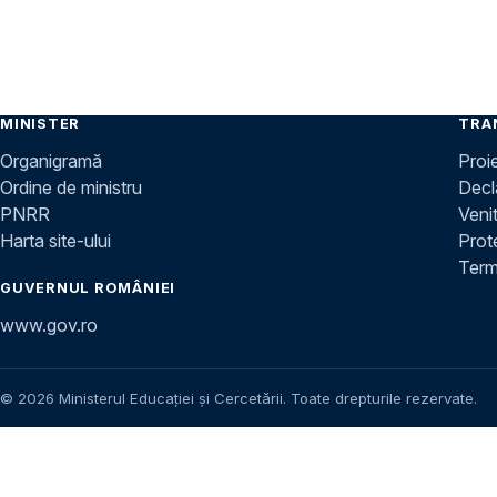
MINISTER
TRA
Organigramă
Proi
Ordine de ministru
Decla
PNRR
Venit
Harta site-ului
Prot
Terme
GUVERNUL ROMÂNIEI
www.gov.ro
© 2026 Ministerul Educației și Cercetării. Toate drepturile rezervate.