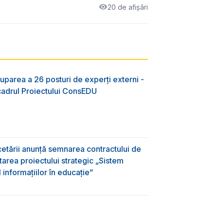
20 de afișări
uparea a 26 posturi de experți externi -
 cadrul Proiectului ConsEDU
rcetării anunță semnarea contractului de
area proiectului strategic „Sistem
informațiilor în educație”