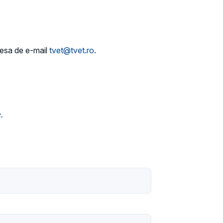
dresa de e-mail
tvet@tvet.ro
.
e
.