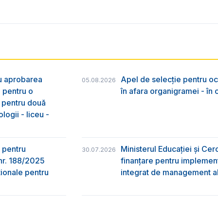
ru aprobarea
Apel de selecție pentru oc
05.08.2026
e pentru o
în afara organigramei - în
& pentru două
logii - liceu -
 pentru
Ministerul Educației și Ce
30.07.2026
nr. 188/2025
finanțare pentru implement
ţionale pentru
integrat de management al 