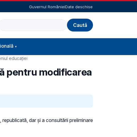
Guvernul României
Date deschise
Caută
ională
niul educației
ță pentru modificarea
 republicată, dar și a consultării preliminare