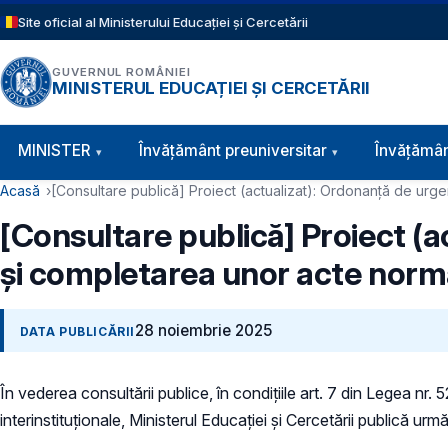
Sari la conținutul principal
Site oficial al Ministerului Educației și Cercetării
GUVERNUL ROMÂNIEI
MINISTERUL EDUCAȚIEI ȘI CERCETĂRII
Navigație principală
MINISTER
Învăţământ preuniversitar
Învățămân
Cale de navigare
Acasă
[Consultare publică] Proiect (actualizat): Ordonanță de urg
[Consultare publică] Proiect (
și completarea unor acte norma
28 noiembrie 2025
DATA PUBLICĂRII
În vederea consultării publice, în condiţiile art. 7 din Legea nr.
interinstituționale, Ministerul Educaţiei și Cercetării publică urmă