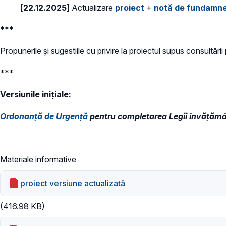
[
22.12.2025
] Actualizare
proiect
+
notă de fundamn
***
Propunerile și sugestiile cu privire la proiectul supus consultări
***
Versiunile inițiale:
Ordonanță de Urgență
pentru completarea Legii învățămân
Materiale informative
proiect versiune actualizată
(416.98 KB)