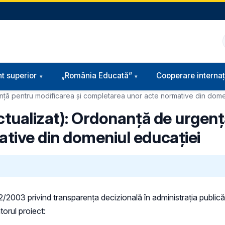
t superior
„România Educată”
Cooperare internaț
ență pentru modificarea și completarea unor acte normative din dome
actualizat): Ordonanță de urgen
tive din domeniul educației
 52/2003 privind transparenţa decizională în administraţia publică,
torul proiect: