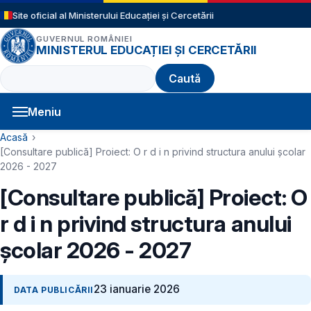
Sari la conținutul principal
Site oficial al Ministerului Educației și Cercetării
GUVERNUL ROMÂNIEI
MINISTERUL EDUCAȚIEI ȘI CERCETĂRII
Caută
Meniu
Navigație principală
Cale de navigare
Acasă
[Consultare publică] Proiect: O r d i n privind structura anului şcolar
2026 - 2027
[Consultare publică] Proiect: O
r d i n privind structura anului
şcolar 2026 - 2027
23 ianuarie 2026
DATA PUBLICĂRII