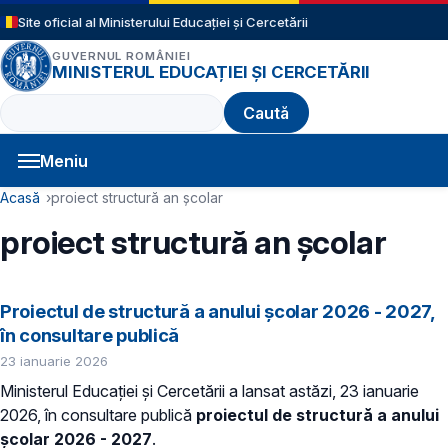
Sari la conținutul principal
Site oficial al Ministerului Educației și Cercetării
GUVERNUL ROMÂNIEI
MINISTERUL EDUCAȚIEI ȘI CERCETĂRII
Caută
Meniu
Navigație principală
Cale de navigare
Acasă
proiect structură an școlar
proiect structură an școlar
Proiectul de structură a anului școlar 2026 - 2027,
în consultare publică
23 ianuarie 2026
Ministerul Educației și Cercetării a lansat astăzi, 23 ianuarie
2026, în consultare publică
proiectul de structură a anului
școlar 2026 - 2027
.