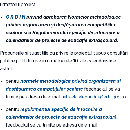
următorul proiect:
O R D I N
privind aprobarea Normelor metodologice
privind organizarea şi desfășurarea competițiilor
școlare și a Regulamentului specific de întocmire a
calendarelor de proiecte de educație extrașcolară.
Propunerile și sugestiile cu privire la proiectul supus consultării
publice pot fi trimise în următoarele 10 zile calendaristice
astfel:
pentru
normele metodologice privind organizarea şi
desfășurarea competițiilor școlare
feedbackul se va
trimite pe adresa de e-mail
mihaela.alexandru@edu.gov.ro
pentru
regulamentul specific de întocmire a
calendarelor de proiecte de educație extrașcolar
ă
feedbackul se va trimite pe adresa de e-mail