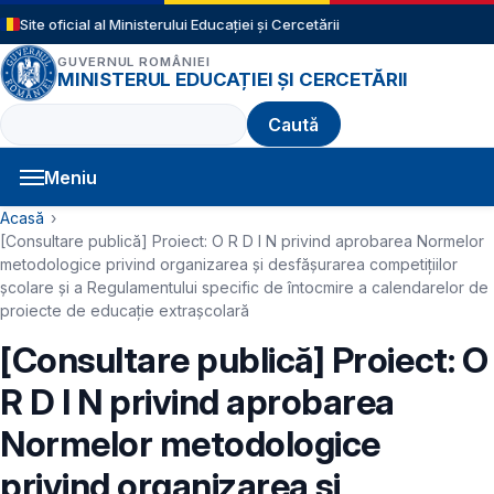
Sari la conținutul principal
Site oficial al Ministerului Educației și Cercetării
GUVERNUL ROMÂNIEI
MINISTERUL EDUCAȚIEI ȘI CERCETĂRII
Caută
Meniu
Navigație principală
Cale de navigare
Acasă
[Consultare publică] Proiect: O R D I N privind aprobarea Normelor
metodologice privind organizarea şi desfășurarea competițiilor
școlare și a Regulamentului specific de întocmire a calendarelor de
proiecte de educație extrașcolară
[Consultare publică] Proiect: O
R D I N privind aprobarea
Normelor metodologice
privind organizarea şi