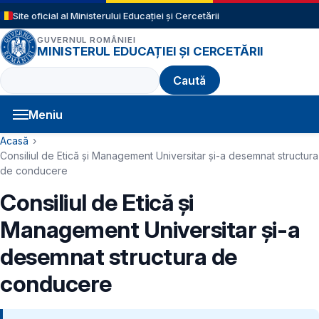
Sari la conținutul principal
Site oficial al Ministerului Educației și Cercetării
GUVERNUL ROMÂNIEI
MINISTERUL EDUCAȚIEI ȘI CERCETĂRII
Caută
Meniu
Navigație principală
Cale de navigare
Acasă
Consiliul de Etică și Management Universitar și-a desemnat structura
de conducere
Consiliul de Etică și
Management Universitar și-a
desemnat structura de
conducere