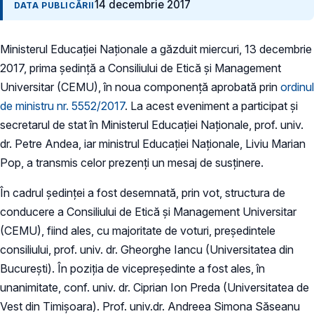
14 decembrie 2017
DATA PUBLICĂRII
Ministerul Educației Naționale a găzduit miercuri, 13 decembrie
2017, prima ședință a Consiliului de Etică și Management
Universitar (CEMU), în noua componență aprobată prin
ordinul
de ministru nr. 5552/2017
. La acest eveniment a participat și
secretarul de stat în Ministerul Educației Naționale, prof. univ.
dr. Petre Andea, iar ministrul Educației Naționale, Liviu Marian
Pop, a transmis celor prezenți un mesaj de susținere.
În cadrul ședinței a fost desemnată, prin vot, structura de
conducere a Consiliului de Etică și Management Universitar
(CEMU), fiind ales, cu majoritate de voturi, președintele
consiliului, prof. univ. dr. Gheorghe Iancu (Universitatea din
București). În poziția de vicepreședinte a fost ales, în
unanimitate, conf. univ. dr. Ciprian Ion Preda (Universitatea de
Vest din Timișoara). Prof. univ.dr. Andreea Simona Săseanu