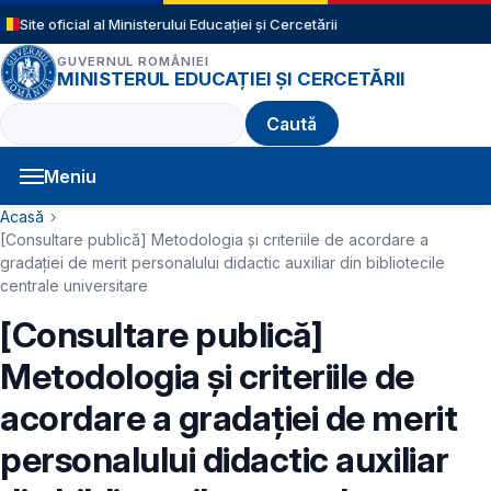
Sari la conținutul principal
Site oficial al Ministerului Educației și Cercetării
GUVERNUL ROMÂNIEI
MINISTERUL EDUCAȚIEI ȘI CERCETĂRII
Caută
Meniu
Navigație principală
Cale de navigare
Acasă
[Consultare publică] Metodologia și criteriile de acordare a
gradaţiei de merit personalului didactic auxiliar din bibliotecile
centrale universitare
[Consultare publică]
Metodologia și criteriile de
acordare a gradaţiei de merit
personalului didactic auxiliar