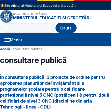
Sari la conținutul principal
Site oficial al Ministerului Educației și Cercetării
GUVERNUL ROMÂNIEI
MINISTERUL EDUCAȚIEI ȘI CERCETĂRII
Caută
Meniu
Navigație principală
Cale de navigare
Acasă
consultare publică
consultare publică
În consultare publică, 3 proiecte de ordine pentru
aprobarea planurilor de învățământ și a
programelor școlare pentru o calificare
profesională nivel 5 CNC (postliceal) & pentru două
calificări de nivel 3 CNC (discipline din aria
Tehnologii - liceu - CDL)