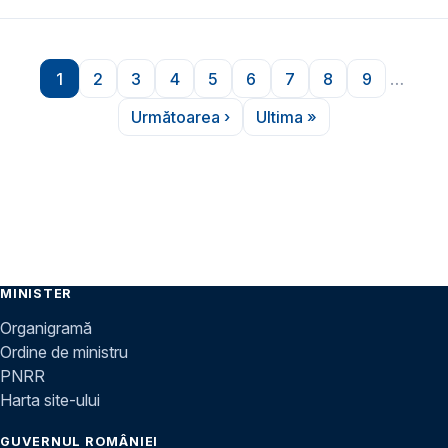
Paginare
1
2
3
4
5
6
7
8
9
…
Pagina
Pagina
Pagina
Pagina
Pagina
Pagina
Pagina
Pagina
Pagina
Următoarea ›
Ultima »
Pagina următoare
Ultima pagină
MINISTER
Organigramă
Ordine de ministru
PNRR
Harta site-ului
GUVERNUL ROMÂNIEI