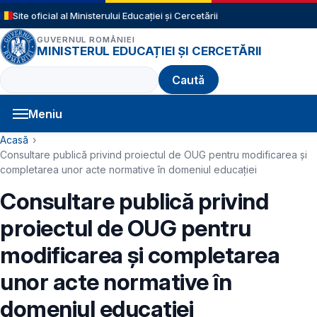
Sari la conținutul principal
Site oficial al Ministerului Educației și Cercetării
GUVERNUL ROMÂNIEI
MINISTERUL EDUCAȚIEI ȘI CERCETĂRII
Caută
Meniu
Navigație principală
Cale de navigare
Acasă
Consultare publică privind proiectul de OUG pentru modificarea și
completarea unor acte normative în domeniul educației
Consultare publică privind
proiectul de OUG pentru
modificarea și completarea
unor acte normative în
domeniul educației