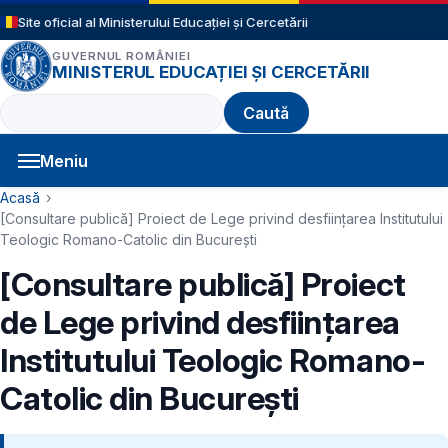
Sari la conținutul principal
Site oficial al Ministerului Educației și Cercetării
GUVERNUL ROMÂNIEI
MINISTERUL EDUCAȚIEI ȘI CERCETĂRII
Caută
Meniu
Navigație principală
Cale de navigare
Acasă
[Consultare publică] Proiect de Lege privind desființarea Institutului
Teologic Romano-Catolic din București
[Consultare publică] Proiect
de Lege privind desființarea
Institutului Teologic Romano-
Catolic din București