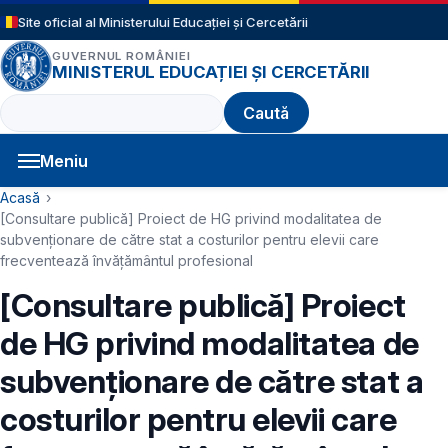
Sari la conținutul principal
Site oficial al Ministerului Educației și Cercetării
GUVERNUL ROMÂNIEI
MINISTERUL EDUCAȚIEI ȘI CERCETĂRII
Caută
Meniu
Navigație principală
Cale de navigare
Acasă
[Consultare publică] Proiect de HG privind modalitatea de
subvenționare de către stat a costurilor pentru elevii care
frecventează învățământul profesional
[Consultare publică] Proiect
de HG privind modalitatea de
subvenționare de către stat a
costurilor pentru elevii care