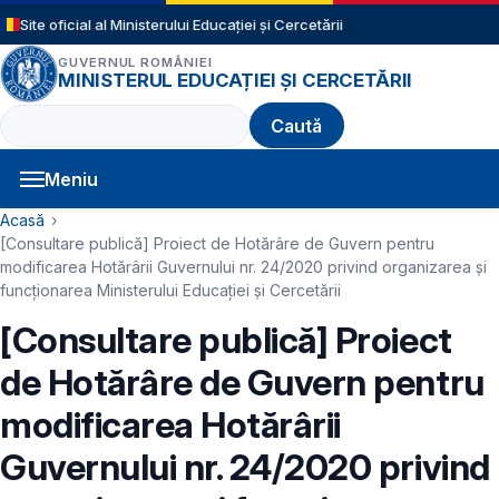
Sari la conținutul principal
Site oficial al Ministerului Educației și Cercetării
GUVERNUL ROMÂNIEI
MINISTERUL EDUCAȚIEI ȘI CERCETĂRII
Caută
Meniu
Navigație principală
Cale de navigare
Acasă
[Consultare publică] Proiect de Hotărâre de Guvern pentru
modificarea Hotărârii Guvernului nr. 24/2020 privind organizarea şi
funcționarea Ministerului Educației și Cercetării
[Consultare publică] Proiect
de Hotărâre de Guvern pentru
modificarea Hotărârii
Guvernului nr. 24/2020 privind