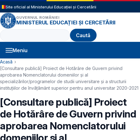
Sari la conținutul principal
Site oficial al Ministerului Educației și Cercetării
GUVERNUL ROMÂNIEI
MINISTERUL EDUCAȚIEI ȘI CERCETĂRII
Caută
Meniu
Navigație principală
Cale de navigare
Acasă
[Consultare publică] Proiect de Hotărâre de Guvern privind
aprobarea Nomenclatorului domeniilor și al
specializărilor/programelor de studii universitare și a structurii
instituțiilor de învățământ superior pentru anul universitar 2020-2021
[Consultare publică] Proiect
de Hotărâre de Guvern privind
aprobarea Nomenclatorului
domeniilor și al