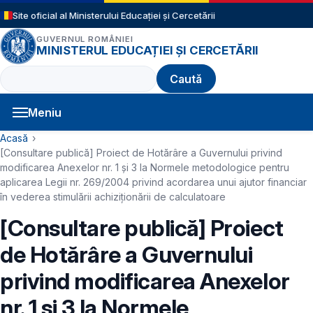
Sari la conținutul principal
Site oficial al Ministerului Educației și Cercetării
GUVERNUL ROMÂNIEI
MINISTERUL EDUCAȚIEI ȘI CERCETĂRII
Caută
Meniu
Navigație principală
Cale de navigare
Acasă
[Consultare publică] Proiect de Hotărâre a Guvernului privind
modificarea Anexelor nr. 1 și 3 la Normele metodologice pentru
aplicarea Legii nr. 269/2004 privind acordarea unui ajutor financiar
în vederea stimulării achiziționării de calculatoare
[Consultare publică] Proiect
de Hotărâre a Guvernului
privind modificarea Anexelor
nr. 1 și 3 la Normele