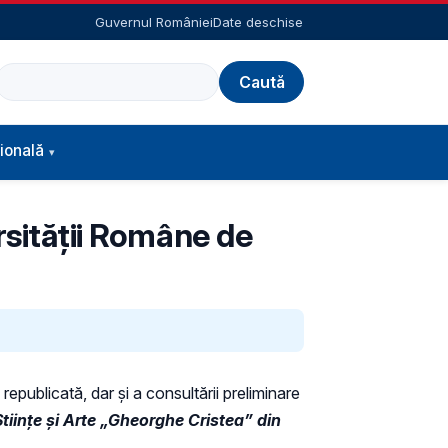
Guvernul României
Date deschise
Caută
ională
rsității Române de
republicată, dar și a consultării preliminare
Științe și Arte „Gheorghe Cristea” din