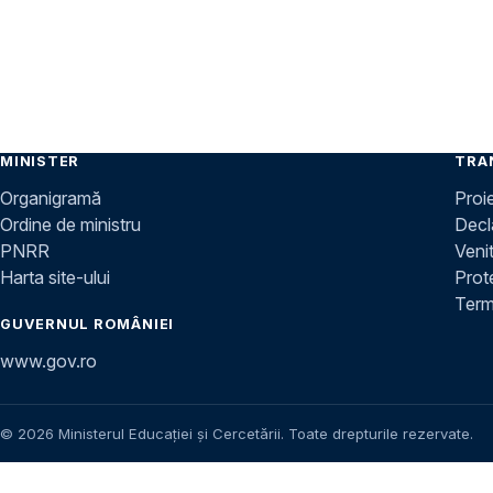
MINISTER
TRA
Organigramă
Proi
Ordine de ministru
Decla
PNRR
Venit
Harta site-ului
Prot
Terme
GUVERNUL ROMÂNIEI
www.gov.ro
© 2026 Ministerul Educației și Cercetării. Toate drepturile rezervate.