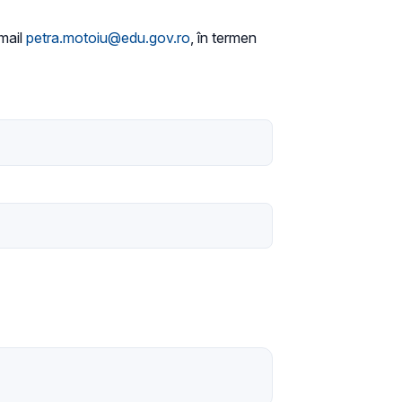
-mail
petra.motoiu@edu.gov.ro
, în termen