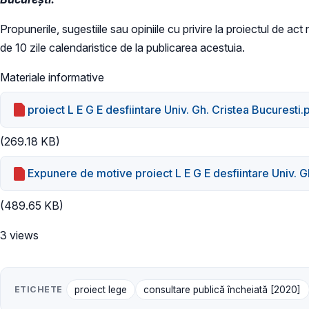
Propunerile, sugestiile sau opiniile cu privire la proiectul de ac
de 10 zile calendaristice de la publicarea acestuia.
Materiale informative
proiect L E G E desfiintare Univ. Gh. Cristea Bucuresti.
(269.18 KB)
Expunere de motive proiect L E G E desfiintare Univ. G
(489.65 KB)
3 views
ETICHETE
proiect lege
consultare publică încheiată [2020]