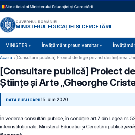
Sari la conținutul principal
Site oficial al Ministerului Educației și Cercetării
GUVERNUL ROMÂNIEI
MINISTERUL EDUCAȚIEI ȘI CERCETĂRII
Navigație principală
MINISTER
Învăţământ preuniversitar
Învățămân
Cale de navigare
Acasă
[Consultare publică] Proiect de lege privind desființarea Uni
[Consultare publică] Proiect de
Științe și Arte „Gheorghe Crist
15 iulie 2020
DATA PUBLICĂRII
În vederea consultării publice, în condiţiile art.7 din Legea nr. 
interinstituționale, Ministerul Educaţiei și Cercetării publică
proi
București.