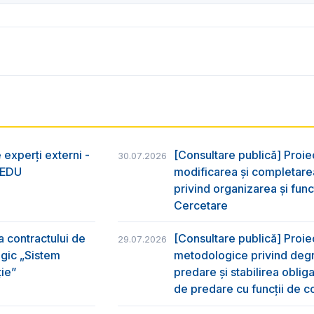
 experți externi -
[Consultare publică] Proie
30.07.2026
nsEDU
modificarea și completarea
privind organizarea şi func
Cercetare
a contractului de
[Consultare publică] Proi
29.07.2026
egic „Sistem
metodologice privind degr
ție”
predare şi stabilirea oblig
de predare cu funcții de co