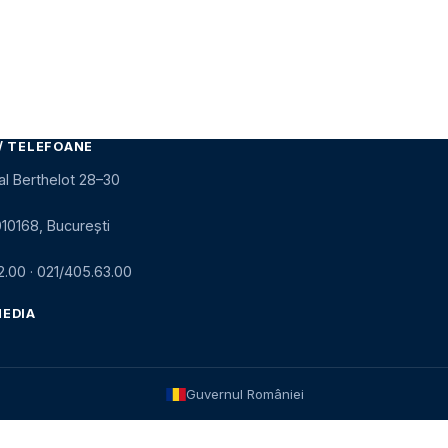
/ TELEFOANE
al Berthelot 28–30
010168, București
2.00
·
021/405.63.00
MEDIA
Guvernul României