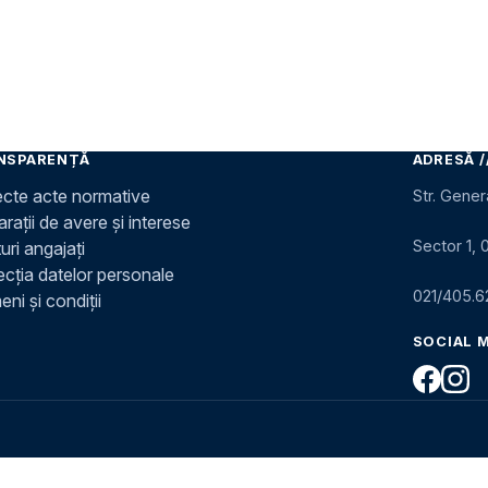
NSPARENȚĂ
ADRESĂ /
ecte acte normative
Str. Gener
rații de avere și interese
Sector 1, 
uri angajați
ecția datelor personale
021/405.6
ni și condiții
SOCIAL 