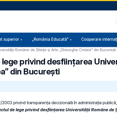
t superior
„România Educată”
Cooperare internaț
versității Române de Științe și Arte „Gheorghe Cristea” din București
 lege privind desființarea Unive
ea” din București
52/2003 privind transparenţa decizională în administraţia publică, 
ectul de lege privind desființarea Universității Române de 