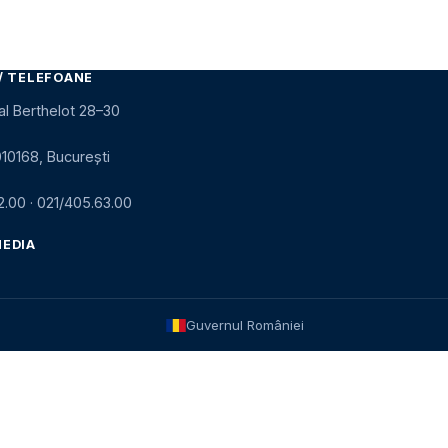
/ TELEFOANE
al Berthelot 28–30
010168, București
2.00
·
021/405.63.00
MEDIA
Guvernul României