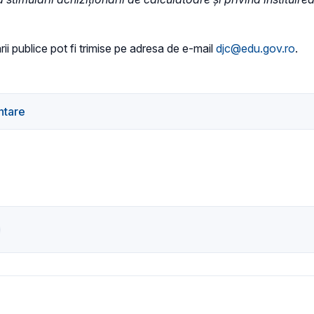
rii publice pot fi trimise pe adresa de e-mail
djc@edu.gov.ro
.
ntare