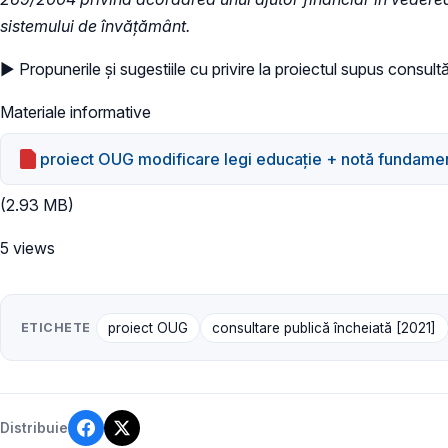
sistemului de învățământ.
► Propunerile și sugestiile cu privire la proiectul supus consultă
Materiale informative
proiect OUG modificare legi educație + notă fundame
(2.93 MB)
5 views
ETICHETE
proiect OUG
consultare publică încheiată [2021]
Distribuie