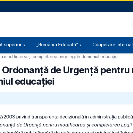
t superior
„România Educată”
Cooperare internaț
u modificarea și completarea unor legi în domeniul educației
e Ordonanță de Urgență pentru 
iul educației
 52/2003 privind transparenţa decizională în administraţia publică,
onanță de Urgență pentru modificarea și completarea Legii edu
timulării achiziționării de calculatoare și privind instituir