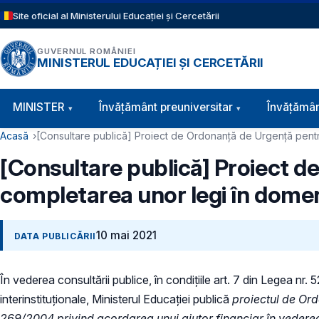
Sari la conținutul principal
Site oficial al Ministerului Educației și Cercetării
GUVERNUL ROMÂNIEI
MINISTERUL EDUCAȚIEI ȘI CERCETĂRII
Navigație principală
MINISTER
Învăţământ preuniversitar
Învățămân
Cale de navigare
Acasă
[Consultare publică] Proiect de Ordonanță de Urgență pentr
[Consultare publică] Proiect d
completarea unor legi în domen
10 mai 2021
DATA PUBLICĂRII
În vederea consultării publice, în condiţiile art. 7 din Legea nr.
interinstituționale, Ministerul Educaţiei publică
proiectul de Ord
269/2004 privind acordarea unui ajutor financiar în vederea s