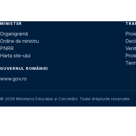
MINISTER
TRA
Organigramă
Proi
Ordine de ministru
Decla
PNRR
Venit
Harta site-ului
Prot
Terme
GUVERNUL ROMÂNIEI
www.gov.ro
© 2026 Ministerul Educației și Cercetării. Toate drepturile rezervate.