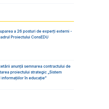
uparea a 26 posturi de experți externi -
 cadrul Proiectului ConsEDU
rcetării anunță semnarea contractului de
area proiectului strategic „Sistem
informațiilor în educație”