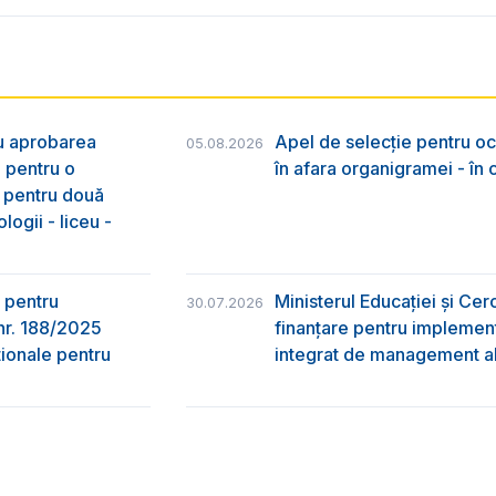
ru aprobarea
Apel de selecție pentru oc
05.08.2026
e pentru o
în afara organigramei - în
& pentru două
logii - liceu -
 pentru
Ministerul Educației și Ce
30.07.2026
nr. 188/2025
finanțare pentru implement
ţionale pentru
integrat de management al 