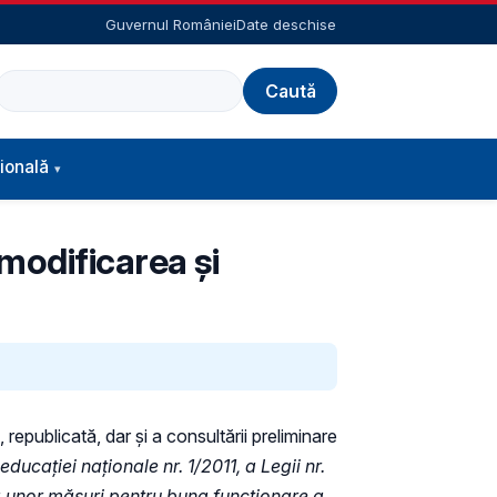
Guvernul României
Date deschise
Caută
ională
modificarea și
 republicată, dar și a consultării preliminare
cației naționale nr. 1/2011, a Legii nr.
ea unor măsuri pentru buna funcționare a