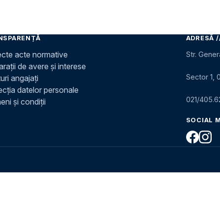
NSPARENȚĂ
ADRESĂ /
ecte acte normative
Str. Gener
rații de avere și interese
Sector 1, 
uri angajați
ecția datelor personale
021/405.6
ni și condiții
SOCIAL 