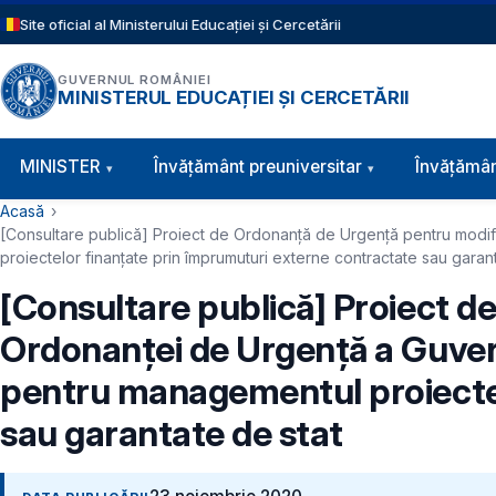
Sari la conținutul principal
Site oficial al Ministerului Educației și Cercetării
GUVERNUL ROMÂNIEI
MINISTERUL EDUCAȚIEI ȘI CERCETĂRII
Navigație principală
MINISTER
Învăţământ preuniversitar
Învățămân
Cale de navigare
Acasă
[Consultare publică] Proiect de Ordonanță de Urgență pentru modif
proiectelor finanțate prin împrumuturi externe contractate sau garan
[Consultare publică] Proiect 
Ordonanței de Urgență a Guvern
pentru managementul proiectel
sau garantate de stat