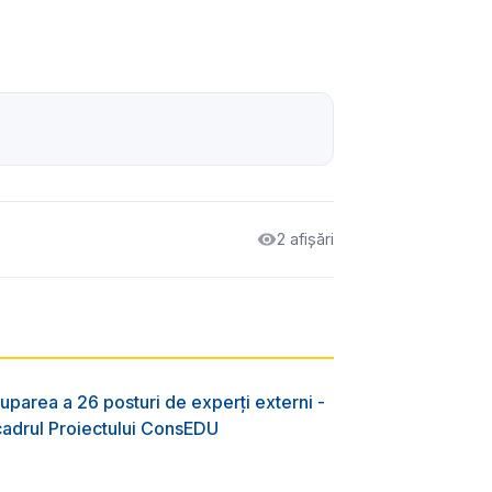
2 afișări
uparea a 26 posturi de experți externi -
 cadrul Proiectului ConsEDU