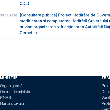
CDL)
[Consultare publică] Proiect: Hotărâre de Guvern
30.07.2026
modificarea și completarea Hotărârii Guvernului 
privind organizarea şi funcţionarea Autorităţii Na
Cercetare
MINISTER
TRA
Organigramă
Proi
Ordine de ministru
Decla
PNRR
Venit
Harta site-ului
Prot
Terme