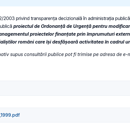
. 52/2003 privind transparenţa decizională în administraţia public
publică
proiectul de
Ordonanță de Urgență pentru modificar
anagementul proiectelor finanțate prin împrumuturi extern
liștilor români care își desfășoară activitatea în cadrul 
rmativ supus consultării publice pot fi trimise pe adresa de e-
_1999.pdf