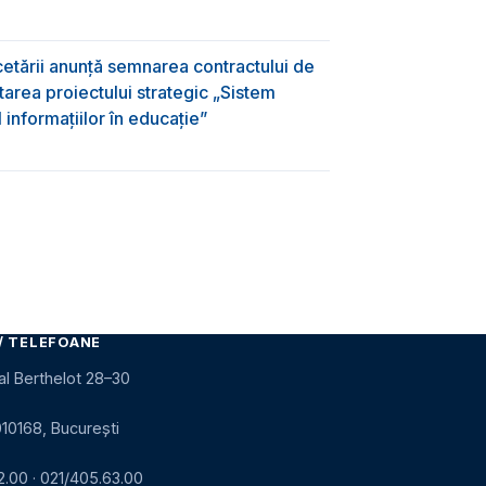
rcetării anunță semnarea contractului de
area proiectului strategic „Sistem
informațiilor în educație”
/ TELEFOANE
al Berthelot 28–30
010168, București
2.00
·
021/405.63.00