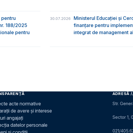
 pentru
Ministerul Educației și Ce
30.07.2026
nr. 188/2025
finanțare pentru implement
ţionale pentru
integrat de management al 
NSPARENȚĂ
ADRESĂ /
ecte acte normative
Str. Gener
rații de avere și interese
Sector 1, 
uri angajați
ecția datelor personale
021/405.6
ni și condiții