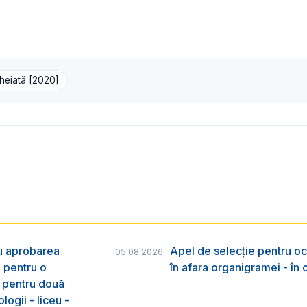
cheiată [2020]
ru aprobarea
Apel de selecție pentru oc
05.08.2026
e pentru o
în afara organigramei - în
& pentru două
logii - liceu -