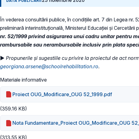
23 noiembrie 2020
DATA PUBLICĂRII
În vederea consultării publice, în condiţiile art. 7 din Legea nr
preliminară interinstituțională, Ministerul Educaţiei și Cercetării 
nr. 52/1999 privind asigurarea unui cadru unitar pentru m
rambursabile sau nerambursabile inclusiv prin plata specia
►
Propunerile și sugestiile cu privire la proiectul de act no
georgiana.arsene@schoolrehabilitation.ro
.
Materiale informative
Proiect OUG_Modificare_OUG 52_1999.pdf
(359.16 KB)
Nota Fundamentare_Proiect OUG_Modificare_OUG 52
(313.55 KB)