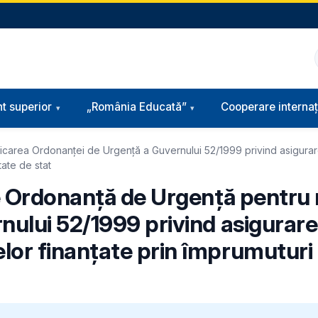
t superior
„România Educată”
Cooperare internaț
icarea Ordonanței de Urgență a Guvernului 52/1999 privind asigura
tate de stat
de Ordonanță de Urgență pentru
ului 52/1999 privind asigurare
or finanțate prin împrumuturi