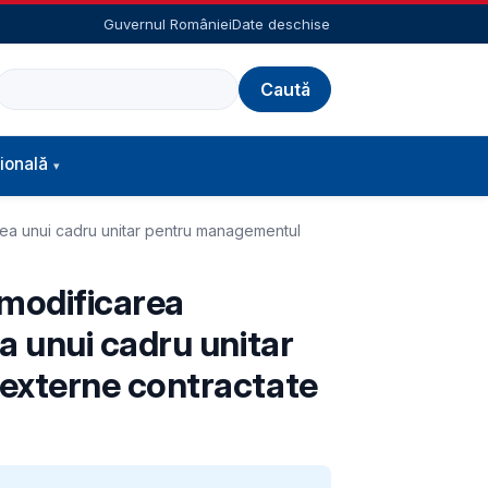
Guvernul României
Date deschise
Caută
ională
rea unui cadru unitar pentru managementul
 modificarea
a unui cadru unitar
 externe contractate