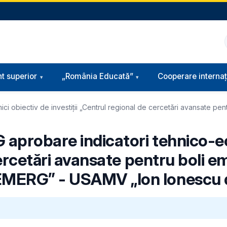
t superior
„România Educată”
Cooperare internaț
ci obiectiv de investiţii „Centrul regional de cercetări avansate pe
G aprobare indicatori tehnico-e
 cercetări avansate pentru boli 
MERG” - USAMV „Ion Ionescu de