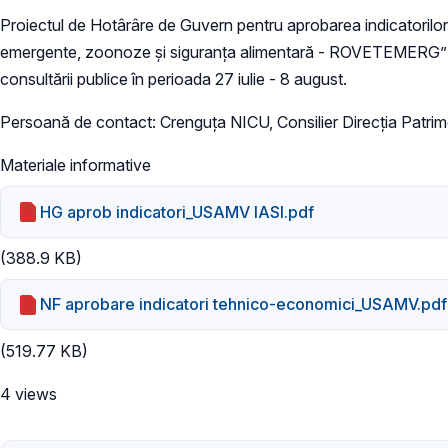
Proiectul de Hotârâre de Guvern pentru aprobarea indicatorilor t
emergente, zoonoze și siguranța alimentară - ROVETEMERG” la U
consultării publice în perioada 27 iulie - 8 august.
Persoană de contact: Crenguța NICU, Consilier Direcția Patrimo
Materiale informative
HG aprob indicatori_USAMV IASI.pdf
(388.9 KB)
NF aprobare indicatori tehnico-economici_USAMV.pdf
(519.77 KB)
4 views