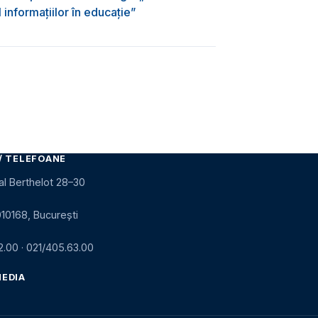
informațiilor în educație”
/ TELEFOANE
al Berthelot 28–30
010168, București
2.00
·
021/405.63.00
MEDIA