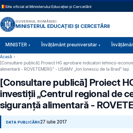
Sari la conținutul principal
Site oficial al Ministerului Educației și Cercetării
GUVERNUL ROMÂNIEI
MINISTERUL EDUCAȚIEI ȘI CERCETĂRII
Navigație principală
MINISTER
Învăţământ preuniversitar
Învățămân
Cale de navigare
Acasă
[Consultare publică] Proiect HG aprobare indicatori tehnico-economi
alimentară - ROVETEMERG” - USAMV „Ion Ionescu de la Brad” Iași
[Consultare publică] Proiect H
investiţii „Centrul regional de
siguranță alimentară - ROVETE
27 iulie 2017
DATA PUBLICĂRII