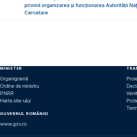
privind organizarea şi funcţionarea Autorităţii Na
Cercetare
MINISTER
TRA
Organigramă
Proi
Ordine de ministru
Decla
PNRR
Venit
Harta site-ului
Prot
Terme
GUVERNUL ROMÂNIEI
www.gov.ro