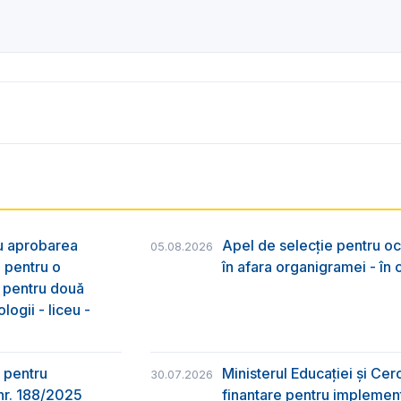
ru aprobarea
Apel de selecție pentru oc
05.08.2026
e pentru o
în afara organigramei - în
& pentru două
logii - liceu -
 pentru
Ministerul Educației și Ce
30.07.2026
nr. 188/2025
finanțare pentru implement