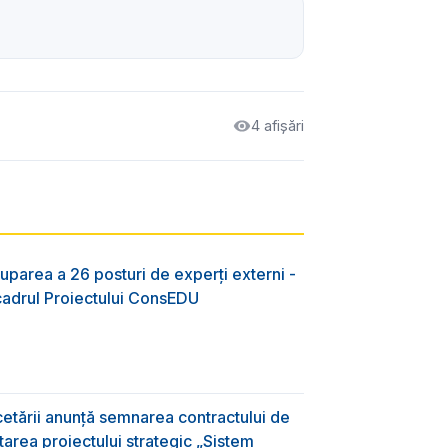
4 afișări
uparea a 26 posturi de experți externi -
 cadrul Proiectului ConsEDU
rcetării anunță semnarea contractului de
area proiectului strategic „Sistem