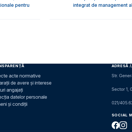
ţionale pentru
integrat de management al 
NSPARENȚĂ
ADRESĂ /
ecte acte normative
Str. Gener
rații de avere și interese
Sector 1, 
uri angajați
ecția datelor personale
021/405.6
ni și condiții
SOCIAL 