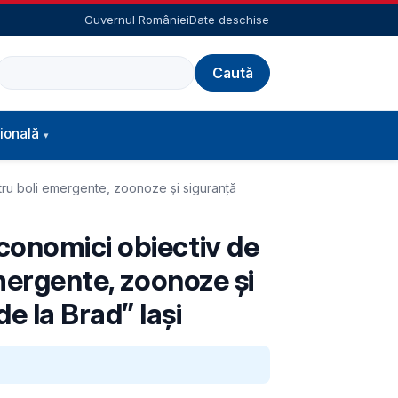
Guvernul României
Date deschise
Caută
ională
ntru boli emergente, zoonoze și siguranță
conomici obiectiv de
emergente, zoonoze și
 la Brad” Iași