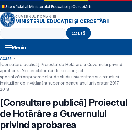
Sari la conținutul principal
Site oficial al Ministerului Educației și Cercetării
GUVERNUL ROMÂNIEI
MINISTERUL EDUCAȚIEI ȘI CERCETĂRII
Caută
Meniu
Navigație principală
Cale de navigare
Acasă
[Consultare publică] Proiectul de Hotărâre a Guvernului privind
aprobarea Nomenclatorului domeniilor şi al
specializărilor/programelor de studii universitare şi a structurii
instituţiilor de învăţământ superior pentru anul universitar 2017 -
2018
[Consultare publică] Proiectul
de Hotărâre a Guvernului
privind aprobarea