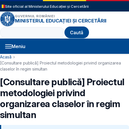
Sari la conținutul principal
Site oficial al Ministerului Educației și Cercetării
GUVERNUL ROMÂNIEI
MINISTERUL EDUCAȚIEI ȘI CERCETĂRII
Caută
Meniu
Navigație principală
Cale de navigare
Acasă
[Consultare publică] Proiectul metodologiei privind organizarea
claselor în regim simultan
[Consultare publică] Proiectul
metodologiei privind
organizarea claselor în regim
simultan