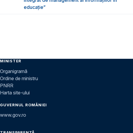
integrat de management al informațiilor în
educație”
MINISTER
Organigramă
Ordine de ministru
PNRR
Harta site-ului
GUVERNUL ROMÂNIEI
www.gov.ro
TRANSPARENȚĂ