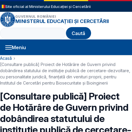
Sari la conținutul principal
Site oficial al Ministerului Educației și Cercetării
GUVERNUL ROMÂNIEI
MINISTERUL EDUCAȚIEI ȘI CERCETĂRII
Caută
Meniu
Navigație principală
Cale de navigare
Acasă
[Consultare publică] Proiect de Hotărâre de Guvern privind
dobândirea statutului de instituţie publică de cercetare-dezvoltare,
cu personalitate juridică, finanțată din venituri proprii, pentru
Institutul de Cercetări pentru Biosecuritate și Bioinginerii
[Consultare publică] Proiect
de Hotărâre de Guvern privind
dobândirea statutului de
instituţie publică de cercetare-