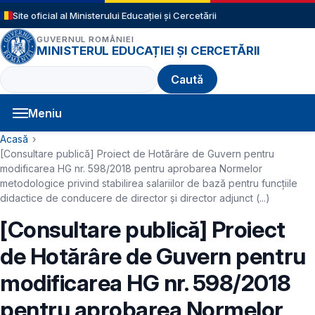
Sari la conținutul principal
Site oficial al Ministerului Educației și Cercetării
GUVERNUL ROMÂNIEI
MINISTERUL EDUCAȚIEI ȘI CERCETĂRII
Caută
Meniu
Navigație principală
Cale de navigare
Acasă
[Consultare publică] Proiect de Hotărâre de Guvern pentru
modificarea HG nr. 598/2018 pentru aprobarea Normelor
metodologice privind stabilirea salariilor de bază pentru funcțiile
didactice de conducere de director și director adjunct (...)
[Consultare publică] Proiect
de Hotărâre de Guvern pentru
modificarea HG nr. 598/2018
pentru aprobarea Normelor