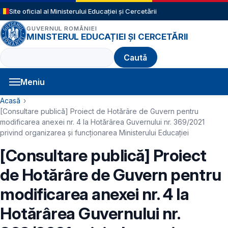
Sari la conținutul principal
Site oficial al Ministerului Educației și Cercetării
GUVERNUL ROMÂNIEI
MINISTERUL EDUCAȚIEI ȘI CERCETĂRII
Caută
Meniu
Navigație principală
Cale de navigare
Acasă
[Consultare publică] Proiect de Hotărâre de Guvern pentru
modificarea anexei nr. 4 la Hotărârea Guvernului nr. 369/2021
privind organizarea şi funcţionarea Ministerului Educaţiei
[Consultare publică] Proiect
de Hotărâre de Guvern pentru
modificarea anexei nr. 4 la
Hotărârea Guvernului nr.