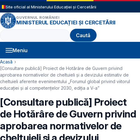
Sari la conținutul principal
Site oficial al Ministerului Educației și Cercetării
GUVERNUL ROMÂNIEI
MINISTERUL EDUCAȚIEI ȘI CERCETĂRII
Caută
Meniu
Navigație principală
Cale de navigare
Acasă
[Consultare publică] Proiect de Hotărâre de Guvern privind
aprobarea normativelor de cheltuieli și a devizului estimativ de
cheltuieli aferente evenimentului „Forumul global privind viitorul
educației și al competențelor 2030, ediția a V-a”
[Consultare publică] Proiect
de Hotărâre de Guvern privind
aprobarea normativelor de
cheltuieli și a devizului